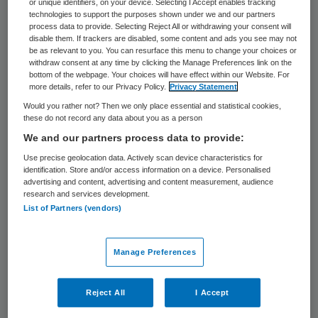
or unique identifiers, on your device. Selecting I Accept enables tracking
van prematuur geboren kinderen de weg
technologies to support the purposes shown under we and our partners
process data to provide. Selecting Reject All or withdrawing your consent will
naar het consultatiebureau moeilijk. Ze
disable them. If trackers are disabled, some content and ads you see may not
bleven hun vragen aan het ziekenhuis
be as relevant to you. You can resurface this menu to change your choices or
withdraw consent at any time by clicking the Manage Preferences link on the
stellen. Een projectgroep, bestaande uit
bottom of the webpage. Your choices will have effect within our Website. For
more details, refer to our Privacy Policy.
Privacy Statement
zowel intra- als extramurale zorgverleners,
Would you rather not? Then we only place essential and statistical cookies,
zoals de consultatiebureau
these do not record any data about you as a person
jeugdverpleegkundige en fysiotherapeute,
We and our partners process data to provide:
deed onderzoek en organiseerde
Use precise geolocation data. Actively scan device characteristics for
identification. Store and/or access information on a device. Personalised
spiegelgesprekken.
advertising and content, advertising and content measurement, audience
research and services development.
List of Partners (vendors)
Stem van de klant
Manage Preferences
Ouders gaven tijdens de spiegelgesprekken
aan dat de vroeggeboorte van hun kind een
Reject All
I Accept
heftige periode is met veel emoties en