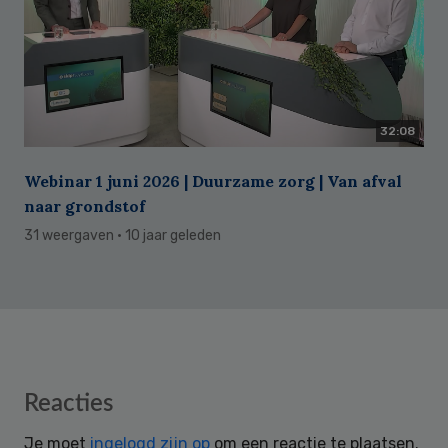
32:08
Webinar 1 juni 2026 | Duurzame zorg | Van afval
naar grondstof
31 weergaven
· 10 jaar geleden
Reader
Reacties
Interactions
Je moet
ingelogd zijn op
om een reactie te plaatsen.