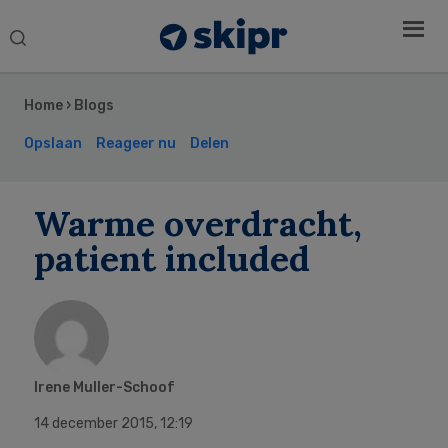
Search
this
Secondary
website
Sidebar
Home
›
Blogs
Opslaan
Reageer nu
Delen
Warme overdracht,
patient included
Irene Muller-Schoof
14 december 2015
,
12:19