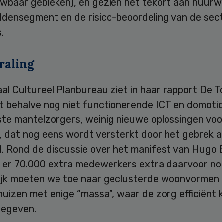
wbaar gebleken), en gezien het tekort aan huur
ddensegment en de risico-beoordeling van de sect
.
raling
al Cultureel Planbureau ziet in haar rapport De 
 behalve nog niet functionerende ICT en domoti
ste mantelzorgers, weinig nieuwe oplossingen voo
, dat nog eens wordt versterkt door het gebrek 
l. Rond de discussie over het manifest van Hugo 
t er 70.000 extra medewerkers extra daarvoor nod
lijk moeten we toe naar geclusterde woonvormen
uizen met enige “massa”, waar de zorg efficiënt 
gegeven.