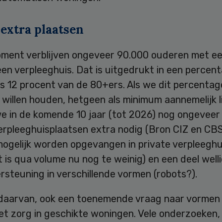
 extra plaatsen
oment verblijven ongeveer 90.000 ouderen met e
een verpleeghuis. Dat is uitgedrukt in een percen
s 12 procent van de 80+ers. Als we dit percentag
willen houden, hetgeen als minimum aannemelijk li
e in de komende 10 jaar (tot 2026) nog ongeveer 
erpleeghuisplaatsen extra nodig (Bron CIZ en CBS
 mogelijk worden opgevangen in private verpleegh
 is qua volume nu nog te weinig) en een deel welli
steuning in verschillende vormen (robots?).
os daarvan, ook een toenemende vraag naar vormen
t zorg in geschikte woningen. Vele onderzoeken,