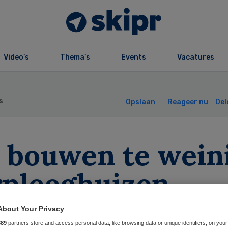
Video’s
Thema’s
Events
Vacatures
s
Opslaan
Reageer nu
Del
 bouwen te wein
rpleeghuizen
About Your Privacy
889
partners store and access personal data, like browsing data or unique identifiers, on your