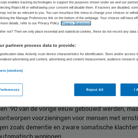
Arnout Siegelaar
22 maart 2017
,
13:41
175 keer gelezen
Accept enables tracking technologies to support the purposes shown under we and our partne
electing Reject All or withdrawing your consent will disable them. If trackers are disabled, so
may not be as relevant to you. You can resurface this menu to change your choices or withd
licking the Manage Preferences link on the bottom of the webpage. Your choices will have eff
more details, refer to our Privacy Policy.
Privacy Statement
her not? Then we only place essential and statistical cookies, these do not record any data
uizen zijn uit. Ze komen negatief in het nieuws, o
r partners process data to provide:
 heel goed dat de verpleeghuiszorg in Nederland 
eolocation data. Actively scan device characteristics for identification. Store and/or access 
n prima kwaliteit is. Maar ze zitten in het verdom
onalised advertising and content, advertising and content measurement, audience research 
appen opvangen. Niet alleen van de publieke opin
.
ners (vendors)
 bezuinigingen en problemen om het schaarstemod
bieden. Ik zeg: ten onrechte!
references
Reject All
I 
 te weinig verpleeghuizen. Niet per se zoals die 
0 en ’90 van de vorige eeuw gebouwd werden, maa
k ontworpen voorzieningen voor mensen met ernst
gen zoals dementie en zware somatische klachten
 automatisch woningen.