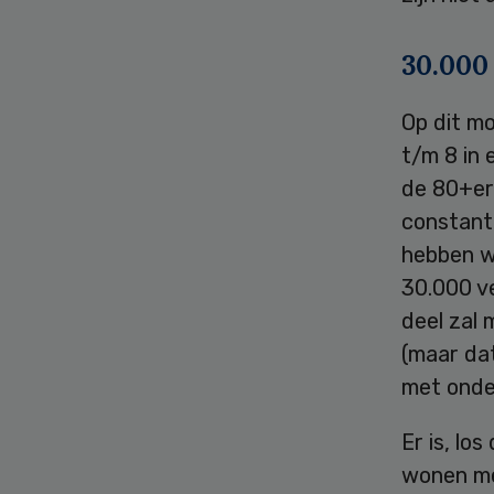
30.000
Op dit m
t/m 8 in 
de 80+er
constant 
hebben w
30.000 v
deel zal
(maar dat
met onder
Er is, l
wonen me