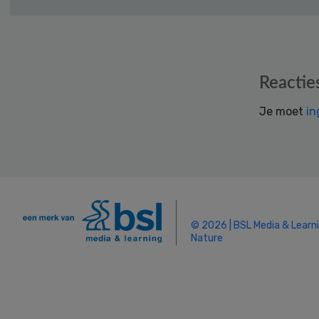
Reader
Reactie
Interactions
Je moet
in
© 2026 | BSL Media & Learn
Nature