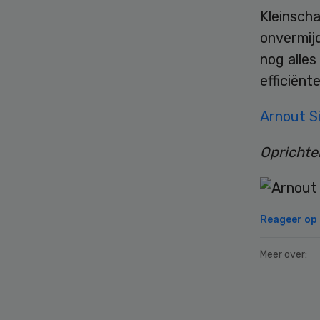
Kleinscha
onvermijd
nog alles
efficiënt
Arnout S
Oprichte
Reageer op d
Meer over:
Secondary