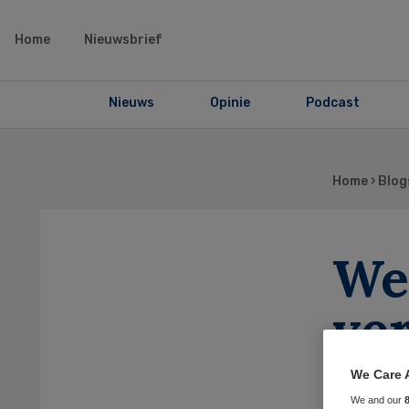
Home
Nieuwsbrief
Nieuws
Opinie
Podcast
Home
›
Blog
We
ve
We Care 
We and our