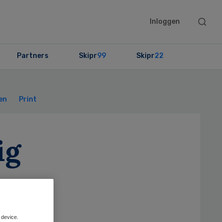
Searc
Inloggen
this
websit
Partners
Skipr
99
Skipr
22
Primary
Sidebar
en
Print
ig
 device.