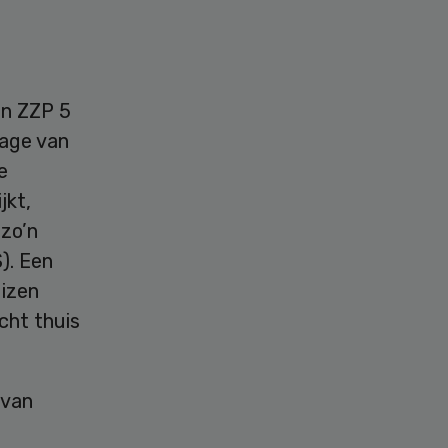
en ZZP 5
tage van
e
jkt,
zo’n
). Een
uizen
cht thuis
 van