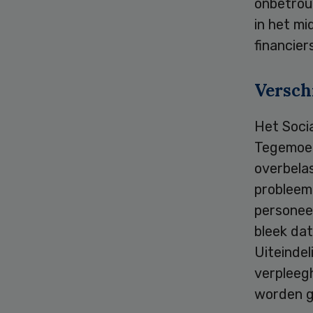
onbetrou
in het mi
financiers
Versch
Het Socia
Tegemoet
overbela
probleem
personee
bleek da
Uiteinde
verpleegh
worden 