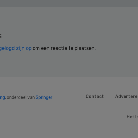
s
gelogd zijn op
om een reactie te plaatsen.
Contact
Advertere
ing
, onderdeel van
Springer
Het l