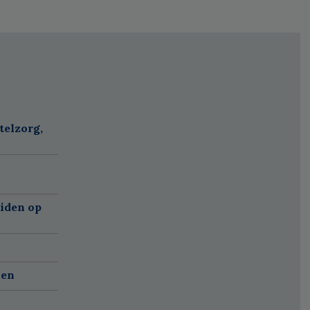
telzorg,
eiden op
len