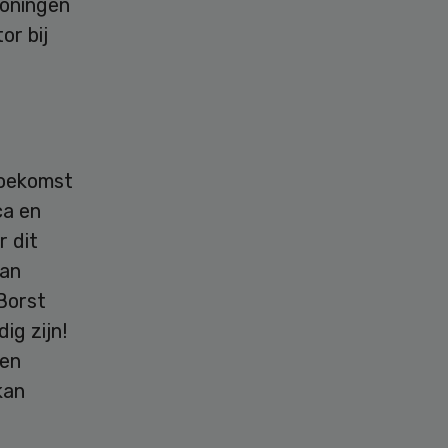
woningen
or bij
Toekomst
ca en
r dit
aan
Borst
ig zijn!
 en
kan