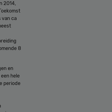
n 2014,
 Toekomst
 van ca
meest
reiding
komende 8
gen en
 een hele
e periode
n