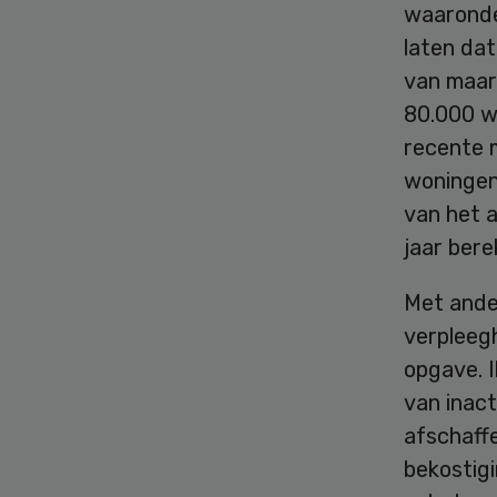
waaronder
laten da
van maar
80.000 w
recente 
woningen
van het 
jaar bere
Met ande
verpleegh
opgave. I
van inact
afschaff
bekostigi