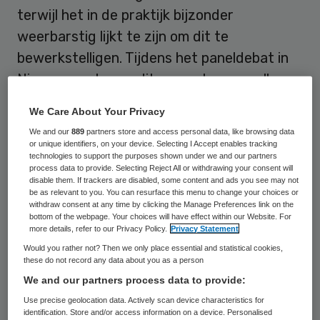
terwijl het in de praktijk bijzonder
weerbarstig lijkt te zijn om dit te
bewerkstelligen. Tijdens het paneldebat in
Nieuwspoort over dit rapport waren alle
aanwezigen het erover eens dat de patiënt
We Care About Your Privacy
centraal dient te staan en niet de
We and our
889
partners store and access personal data, like browsing data
instituties. We onderkenden ook dat de
or unique identifiers, on your device. Selecting I Accept enables tracking
technologies to support the purposes shown under we and our partners
bestaande regelgeving en
process data to provide. Selecting Reject All or withdrawing your consent will
disable them. If trackers are disabled, some content and ads you see may not
financieringsstromen ons vaak in de weg
be as relevant to you. You can resurface this menu to change your choices or
staan. Maar hoe kunnen we toch, samen
withdraw consent at any time by clicking the Manage Preferences link on the
bottom of the webpage. Your choices will have effect within our Website. For
met de patiënt, innoveren voor de beste
more details, refer to our Privacy Policy.
Privacy Statement
zorg nu en in de toekomst?
Would you rather not? Then we only place essential and statistical cookies,
these do not record any data about you as a person
We and our partners process data to provide:
Gelukkig zien we succesvolle initiatieven in
Use precise geolocation data. Actively scan device characteristics for
de regio waarmee stappen worden gezet
identification. Store and/or access information on a device. Personalised