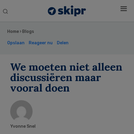
Search
this
Secondary
website
Sidebar
Home
›
Blogs
Opslaan
Reageer nu
Delen
We moeten niet alleen
discussiëren maar
vooral doen
Yvonne Snel