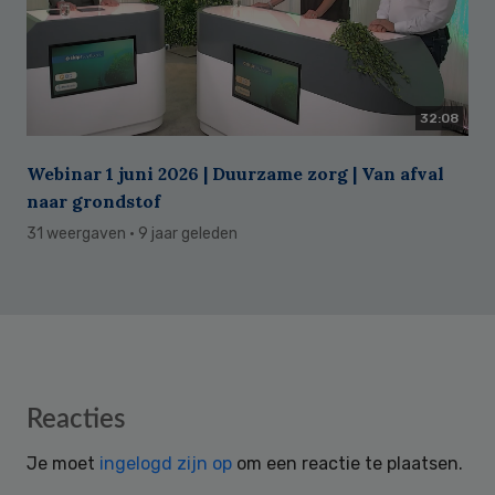
32:08
Webinar 1 juni 2026 | Duurzame zorg | Van afval
naar grondstof
31 weergaven
· 9 jaar geleden
Reader
Reacties
Interactions
Je moet
ingelogd zijn op
om een reactie te plaatsen.