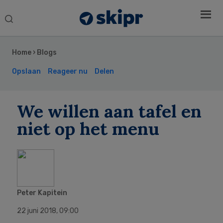
Search
this
Secondary
website
Sidebar
Home
›
Blogs
Opslaan
Reageer nu
Delen
We willen aan tafel en
niet op het menu
Peter Kapitein
22 juni 2018
,
09:00