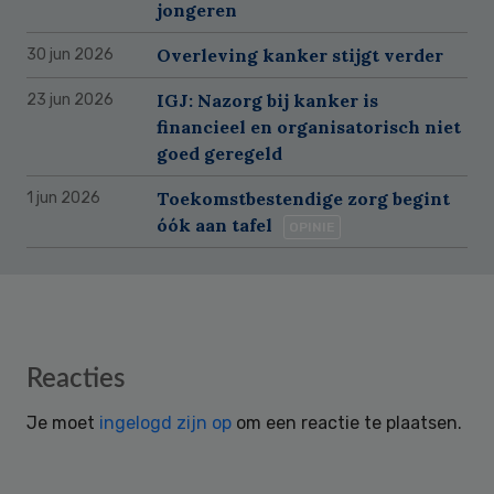
jongeren
Overleving kanker stijgt verder
30 jun 2026
IGJ: Nazorg bij kanker is
23 jun 2026
financieel en organisatorisch niet
goed geregeld
Toekomstbestendige zorg begint
1 jun 2026
óók aan tafel
OPINIE
Reader
Reacties
Interactions
Je moet
ingelogd zijn op
om een reactie te plaatsen.