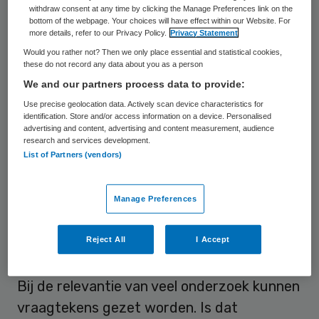
veelgehoorde term en wordt belangrijker.
withdraw consent at any time by clicking the Manage Preferences link on the
bottom of the webpage. Your choices will have effect within our Website. For
Maar bedenk wel dat wij patiënten niet
more details, refer to our Privacy Policy.
Privacy Statement
willen participeren in ‘uw onderzoek’. Wij
Would you rather not? Then we only place essential and statistical cookies,
these do not record any data about you as a person
willen eerst met u rond de tafel om te
We and our partners process data to provide:
bepalen welk onderzoek er gedaan moet
Use precise geolocation data. Actively scan device characteristics for
worden. Daarna willen we het
identification. Store and/or access information on a device. Personalised
advertising and content, advertising and content measurement, audience
onderzoeksvoorstel samen met u schrijven.
research and services development.
List of Partners (vendors)
Als dit klaar is, is er geen vraag of wij willen
participeren in het onderzoek. Natuurlijk
Manage Preferences
participeren wij in ‘ons’ onderzoek.
Reject All
I Accept
Relevantie
Bij de relevantie van veel onderzoek kunnen
vraagtekens gezet worden. Is dat