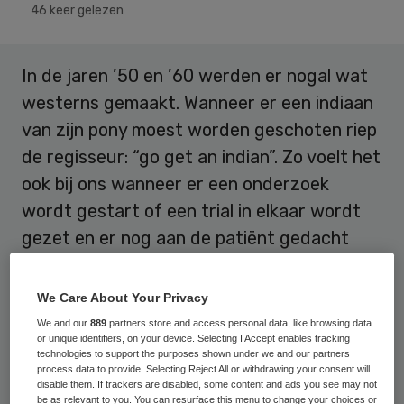
46 keer gelezen
In de jaren ’50 en ’60 werden er nogal wat
westerns gemaakt. Wanneer er een indiaan
van zijn pony moest worden geschoten riep
de regisseur: “go get an indian”. Zo voelt het
ook bij ons wanneer er een onderzoek
wordt gestart of een trial in elkaar wordt
gezet en er nog aan de patiënt gedacht
moet worden: “go get a patient”.
We Care About Your Privacy
Steeds vaker wordt, door de geldschieters
We and our
889
partners store and access personal data, like browsing data
van onderzoek, gevraagd of er wel met de
or unique identifiers, on your device. Selecting I Accept enables tracking
technologies to support the purposes shown under we and our partners
patiënt is overlegd voor het onderzoek dat
process data to provide. Selecting Reject All or withdrawing your consent will
disable them. If trackers are disabled, some content and ads you see may not
is opgesteld. Patiëntparticipatie is een
be as relevant to you. You can resurface this menu to change your choices or