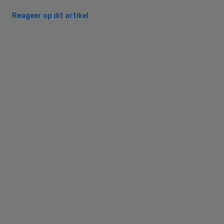
Reageer op dit artikel
Primary
Sidebar