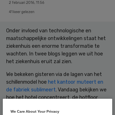
2 februari 2016
,
11:56
41 keer gelezen
Onder invloed van technologische en
maatschappelijke ontwikkelingen staat het
ziekenhuis een enorme transformatie te
wachten. In twee blogs leggen we uit hoe
het ziekenhuis eruit zal zien.
We bekeken gisteren via de lagen van het
schillenmodel hoe
het kantoor muteert en
de fabriek sublimeert
. Vandaag bekijken we
hoe het hotel concentreert, de hotfloor
reduceert en uiteindelijk thuis floreert.
We Care About Your Privacy