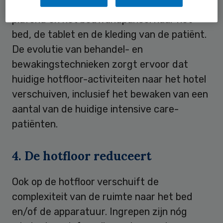
De gebouwtechnologie verschuift van het
plafond en het bedwandpaneel naar het
bed, de tablet en de kleding van de patiënt.
De evolutie van behandel- en
bewakingstechnieken zorgt ervoor dat
huidige hotfloor-activiteiten naar het hotel
verschuiven, inclusief het bewaken van een
aantal van de huidige intensive care-
patiënten.
4. De hotfloor reduceert
Ook op de hotfloor verschuift de
complexiteit van de ruimte naar het bed
en/of de apparatuur. Ingrepen zijn nóg