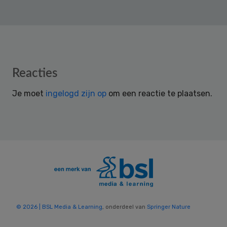
Reader
Reacties
Interactions
Je moet
ingelogd zijn op
om een reactie te plaatsen.
© 2026 | BSL Media & Learning
, onderdeel van
Springer Nature