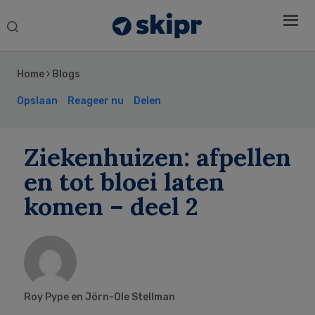
Search
this
Secondary
website
Sidebar
Home
›
Blogs
Opslaan
Reageer nu
Delen
Ziekenhuizen: afpellen
en tot bloei laten
komen – deel 2
Roy Pype en Jörn-Ole Stellman