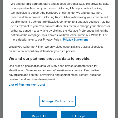
We and our
889
partners store and access personal data, like browsing data
3. Het hotel concentreert
or unique identifiers, on your device. Selecting I Accept enables tracking
technologies to support the purposes shown under we and our partners
process data to provide. Selecting Reject All or withdrawing your consent will
In het verpleegcentrum wordt de reductie
disable them. If trackers are disabled, some content and ads you see may not
be as relevant to you. You can resurface this menu to change your choices or
van ligdagen en de verschuiving naar
withdraw consent at any time by clicking the Manage Preferences link on the
polikliniek ingevuld door complexere
bottom of the webpage. Your choices will have effect within our Website. For
more details, refer to our Privacy Policy.
Privacy Statement
casuïstiek enerzijds en/of comorbiditeit
Would you rather not? Then we only place essential and statistical cookies,
anderzijds. De tweepersoonskamer wordt
these do not record any data about you as a person
We and our partners process data to provide:
mogelijk niet langer door twee patiënten
Use precise geolocation data. Actively scan device characteristics for
bezet maar biedt volwaardige rooming-in
identification. Store and/or access information on a device. Personalised
voor partner die actief mee verzorgt en
advertising and content, advertising and content measurement, audience
research and services development.
personeel ontlast. Actieve mantelzorg dus
List of Partners (vendors)
binnen de verpleegomgeving. Door wie wilt
u het liefst gewassen worden? De
Manage Preferences
verzekeraars zullen hierop inspelen.
Reject All
I Accept