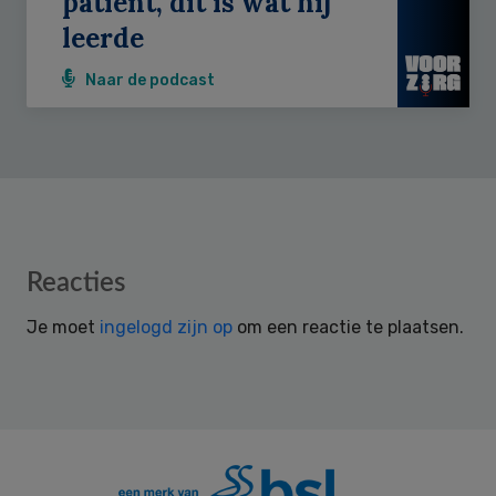
patiënt, dit is wat hij
leerde
Naar de podcast
Reader
Reacties
Interactions
Je moet
ingelogd zijn op
om een reactie te plaatsen.