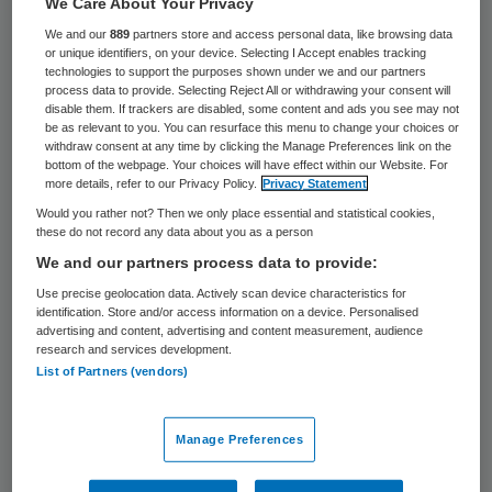
We Care About Your Privacy
mensen langskomen?” Sommige mensen
We and our
889
partners store and access personal data, like browsing data
wel, anderen liever niet. Het kost je veel
or unique identifiers, on your device. Selecting I Accept enables tracking
technologies to support the purposes shown under we and our partners
energie om alles schoon te houden. Wil je
process data to provide. Selecting Reject All or withdrawing your consent will
disable them. If trackers are disabled, some content and ads you see may not
dat wel? “Hoeveel tijd heb je nog en hoe wil
be as relevant to you. You can resurface this menu to change your choices or
je die besteden?” Confronterend zijn deze
withdraw consent at any time by clicking the Manage Preferences link on the
bottom of the webpage. Your choices will have effect within our Website. For
vragen, maar wel goed om bij stil te staan.
more details, refer to our Privacy Policy.
Privacy Statement
Je merkt dat je niet mee hoeft te gaan met
Would you rather not? Then we only place essential and statistical cookies,
these do not record any data about you as a person
de stroom van aandacht die je overspoelt,
We and our partners process data to provide:
maar dat je een dam kunt slaan en zelf je
Use precise geolocation data. Actively scan device characteristics for
keuzes kunt maken. Aangeven wie wel
identification. Store and/or access information on a device. Personalised
advertising and content, advertising and content measurement, audience
welkom zijn en wie niet. En bijvoorbeeld
research and services development.
List of Partners (vendors)
extra hulp organiseren om het huis schoon
te houden.
Manage Preferences
Chaos ontrafelen