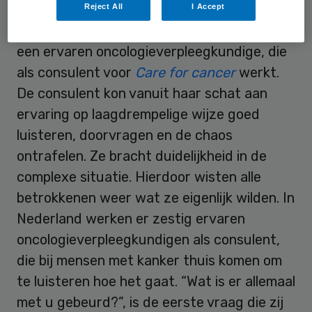
Reject All
I Accept
De richtinggevende vragen kwamen van
een ervaren oncologieverpleegkundige, die
als consulent voor
Care for cancer
werkt.
De consulent kon vanuit haar schat aan
ervaring op laagdrempelige wijze goed
luisteren, doorvragen en de chaos
ontrafelen. Ze bracht duidelijkheid in de
complexe situatie. Hierdoor wisten alle
betrokkenen weer wat ze eigenlijk wilden. In
Nederland werken er zestig ervaren
oncologieverpleegkundigen als consulent,
die bij mensen met kanker thuis komen om
te luisteren hoe het gaat. “Wat is er allemaal
met u gebeurd?”, is de eerste vraag die zij