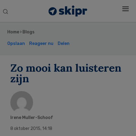
Search
this
Secondary
website
Sidebar
Home
›
Blogs
Opslaan
Reageer nu
Delen
Zo mooi kan luisteren
zijn
Irene Muller-Schoof
8 oktober 2015
,
14:18