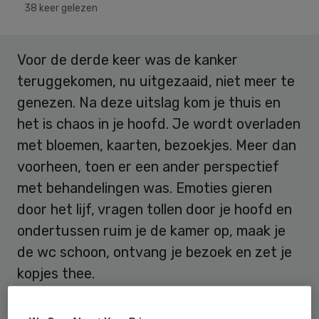
38 keer gelezen
Voor de derde keer was de kanker
teruggekomen, nu uitgezaaid, niet meer te
genezen. Na deze uitslag kom je thuis en
het is chaos in je hoofd. Je wordt overladen
met bloemen, kaarten, bezoekjes. Meer dan
voorheen, toen er een ander perspectief
met behandelingen was. Emoties gieren
door het lijf, vragen tollen door je hoofd en
ondertussen ruim je de kamer op, maak je
de wc schoon, ontvang je bezoek en zet je
kopjes thee.
Iemand vraagt je: “Vind je het leuk dat deze