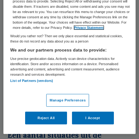
process data to provide. Selecting Reject All or withdrawing your consent will
liften e.d. Wanneer zorginstellingen
disable them. If trackers are disabled, some content and ads you see may not
be as relevant to you. You can resurface this menu to change your choices or
woningen verhuren rekenen zij ook deze
withdraw consent at any time by clicking the Manage Preferences link on the
bottom of the webpage. Your choices will have effect within our Website. For
vorm van servicekosten naast de
more details, refer to our Privacy Policy.
Privacy Statement
zorgdiensten die verleend worden.
Would you rather not? Then we only place essential and statistical cookies,
these do not record any data about you as a person
De afgelopen jaren hebben wij
We and our partners process data to provide:
geconstateerd dat het een bron van
Use precise geolocation data. Actively scan device characteristics for
identification. Store and/or access information on a device. Personalised
verwarring is. Het onderdeel servicekosten
advertising and content, advertising and content measurement, audience
research and services development.
is een veelbesproken post geweest met
List of Partners (vendors)
zorginstellingen. Enerzijds laat men kansen
liggen voor een doorbelasting, anderzijds
Manage Preferences
wordt er te veel in rekening gebracht of
wordt er in het geheel niet afgerekend.
Reject All
I Accept
Een aantal situaties uit de