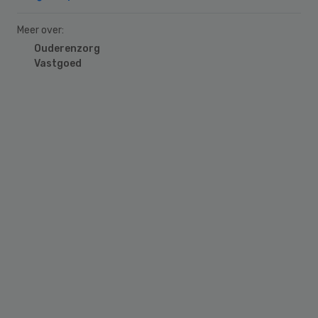
Meer over:
Ouderenzorg
Vastgoed
Primary
Sidebar