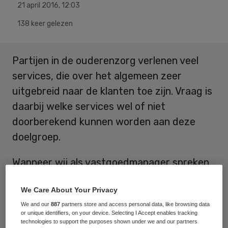
21 april 2016
,
12:03
138 keer gelezen
Partijen in de ouderenzorg verlenen veel
services, die over het algemeen zeer
uitgebreid naar de klanten toe zijn. Vraag is
daarbij welke services wel of niet
doorberekend kunnen worden aan deze
doelgroep.
Wanneer wij als vastgoedmanager spreken
van servicekosten, dan zijn dit de
We Care About Your Privacy
woongerelateerde services, zoals
We and our
887
partners store and access personal data, like browsing data
bijvoorbeeld de schoonmaak van algemene
or unique identifiers, on your device. Selecting I Accept enables tracking
ruimten en het energieverbruik van lampen,
technologies to support the purposes shown under we and our partners