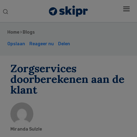
Search
this
Secondary
website
Sidebar
Home
›
Blogs
Opslaan
Reageer nu
Delen
Zorgservices
doorberekenen aan de
klant
Miranda Sulzle