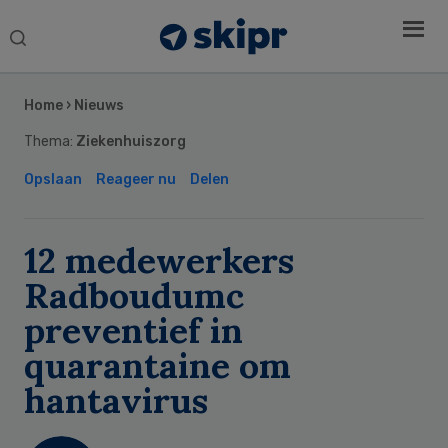
Search
this
Secondary
website
Sidebar
Home
›
Nieuws
Thema:
Ziekenhuiszorg
Opslaan
Reageer nu
Delen
12 medewerkers
Radboudumc
preventief in
quarantaine om
hantavirus