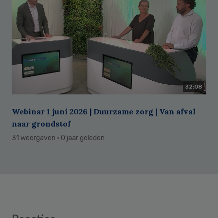
32:08
Webinar 1 juni 2026 | Duurzame zorg | Van afval
naar grondstof
31 weergaven
· 0 jaar geleden
Reader