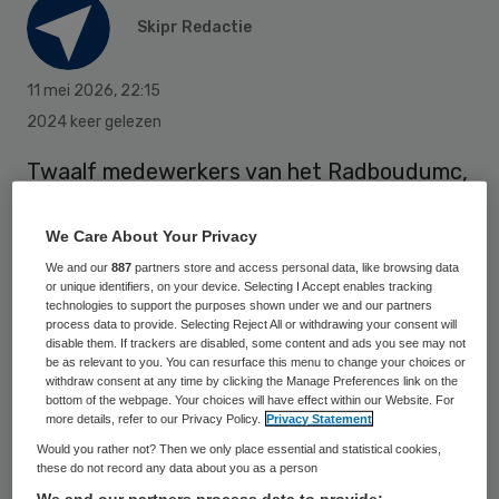
Skipr Redactie
11 mei 2026
,
22:15
2024 keer gelezen
Twaalf medewerkers van het Radboudumc,
waar een patiënt met het hantavirus is
opgenomen, gaan uit voorzorg in
We Care About Your Privacy
quarantaine voor zes weken. Er is gebleken
We and our
887
partners store and access personal data, like browsing data
or unique identifiers, on your device. Selecting I Accept enables tracking
dat de procedures rond de patiënt niet
technologies to support the purposes shown under we and our partners
process data to provide. Selecting Reject All or withdrawing your consent will
goed zijn gevolgd, meldt het
disable them. If trackers are disabled, some content and ads you see may not
be as relevant to you. You can resurface this menu to change your choices or
Nijmeegse ziekenhuis. Dat benadrukt dat
withdraw consent at any time by clicking the Manage Preferences link on the
de kans dat ze besmet zijn geraakt klein is.
bottom of the webpage. Your choices will have effect within our Website. For
more details, refer to our Privacy Policy.
Privacy Statement
Would you rather not? Then we only place essential and statistical cookies,
these do not record any data about you as a person
Volgens het Radboudumc had het bloed dat
We and our partners process data to provide: