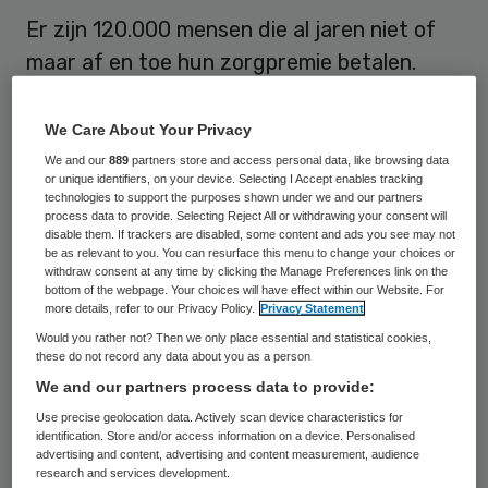
Er zijn 120.000 mensen die al jaren niet of
maar af en toe hun zorgpremie betalen.
Inmiddels staat er al bijna een miljard euro
open aan premieschuld. Dat bedrag groeit
We Care About Your Privacy
maandelijks met 20 miljoen euro. Dat blijkt
We and our
889
partners store and access personal data, like browsing data
or unique identifiers, on your device. Selecting I Accept enables tracking
uit onderzoek van RTL Nieuws.
technologies to support the purposes shown under we and our partners
process data to provide. Selecting Reject All or withdrawing your consent will
disable them. If trackers are disabled, some content and ads you see may not
Mensen die 6 maanden niet betalen, komen
be as relevant to you. You can resurface this menu to change your choices or
withdraw consent at any time by clicking the Manage Preferences link on the
in de wanbetalersregeling. Vanaf dat
bottom of the webpage. Your choices will have effect within our Website. For
moment betaalt het College voor
more details, refer to our Privacy Policy.
Privacy Statement
Would you rather not? Then we only place essential and statistical cookies,
Zorgverzekeringen (CVS) de premie aan de
these do not record any data about you as a person
verzekeraar, en legt het de wanbetaler een
We and our partners process data to provide:
premie plus 30 procent boete op. Voor
Use precise geolocation data. Actively scan device characteristics for
identification. Store and/or access information on a device. Personalised
nieuwe gevallen werkt dat redelijk, maar
advertising and content, advertising and content measurement, audience
hardnekkige wanbetalers stromen
research and services development.