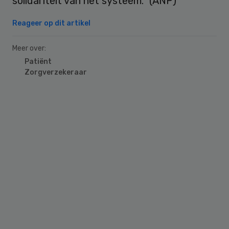
solidariteit van het systeem.” (ANP)
Reageer op dit artikel
Meer over:
Patiënt
Zorgverzekeraar
Primary
Sidebar