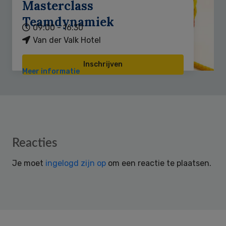
Masterclass
Teamdynamiek
09:00 - 16:30
Van der Valk Hotel
Inschrijven
Meer informatie
Reader
Reacties
Interactions
Je moet
ingelogd zijn op
om een reactie te plaatsen.