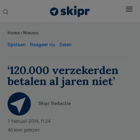
Search
this
Secondary
website
Sidebar
Home
›
Nieuws
Opslaan
Reageer nu
Delen
‘120.000 verzekerden
betalen al jaren niet’
Skipr Redactie
7 februari 2014
,
11:24
46 keer gelezen