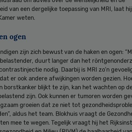
eid van een dergelijke toepassing van MRI, laat hi
Kamer weten.
en ogen
ndigen zijn zich bewust van de haken en ogen: “M
 belastender, duurt langer dan het röntgenonder
 contrastinjectie nodig. Daarbij is MRI zo’n gevoeli
 dat er ook andere afwijkingen worden gezien. Ho
n borstkanker blijkt te zijn, kan het wachten op de
belastend zijn. Ook kunnen er tumoren worden g
angzaam groeien dat ze niet tot gezondheidsprob
iden”, aldus het team. Blokhuis vraagt de Gezond
en mee te wegen. Tegelijk vraagt hij het Rijksins
ksgezondheid en Milieu (RIVM) de haalbaarheid va