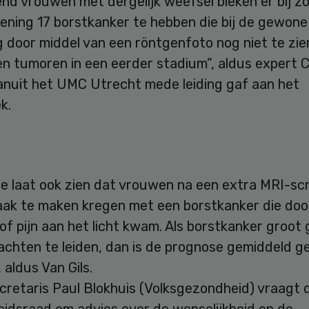
nd vrouwen met dergelijk weefsel bleken er bij zo
ening 17 borstkanker te hebben die bij de gewone
 door middel van een röntgenfoto nog niet te zie
n tumoren in een eerder stadium”, aldus expert C
vanuit het UMC Utrecht mede leiding gaf aan het
k.
ie laat ook zien dat vrouwen na een extra MRI-sc
aak te maken kregen met een borstkanker die doo
of pijn aan het licht kwam. Als borstkanker groot 
lachten te leiden, dan is de prognose gemiddeld 
 aldus Van Gils.
cretaris Paul Blokhuis (Volksgezondheid) vraagt 
idsraad om advies over de wenselijkheid en de