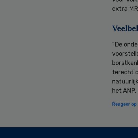
extra MR
Veelbe
“De onde
voorstel
borstkank
terecht 
natuurlij
het ANP.
Reageer op d
Secondary
Sidebar