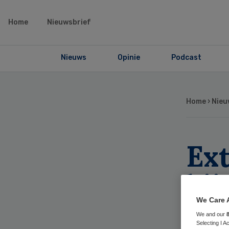
Home
Nieuwsbrief
Nieuws
Opinie
Podcast
Home
›
Nieu
Ext
bij
We Care 
We and our
Selecting I 