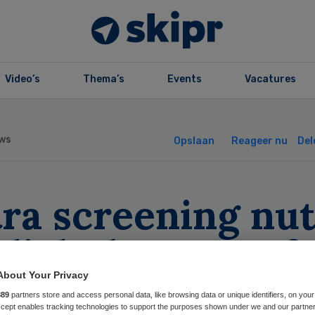
Video’s
Thema’s
Events
Vacatures
ws
Opslaan
Reageer nu
Del
ra screening nut
 dicht borstweefs
About Your Privacy
889
partners store and access personal data, like browsing data or unique identifiers, on your
Accept enables tracking technologies to support the purposes shown under we and our partne