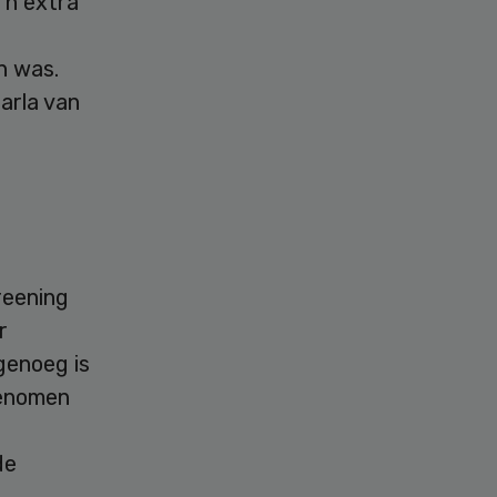
’n extra
n was.
arla van
reening
r
genoeg is
genomen
de