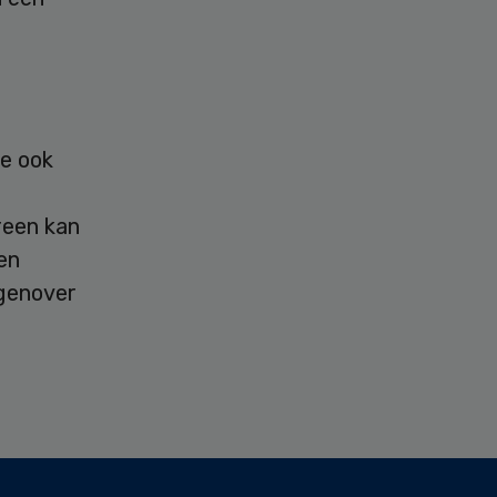
me ook
reen kan
en
egenover