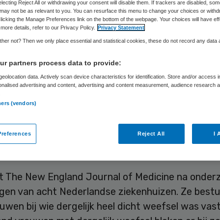
Skipr Redactie
28 november 2019
,
09:34
188 keer gelezen
electing Reject All or withdrawing your consent will disable them. If trackers are disabled, so
may not be as relevant to you. You can resurface this menu to change your choices or withd
licking the Manage Preferences link on the bottom of the webpage. Your choices will have eff
more details, refer to our Privacy Policy.
Privacy Statement
ie heel dicht borstklierweefsel blijken te hebben
her not? Then we only place essential and statistical cookies, these do not record any data
en geruststellend uitgepakte gewone controle me
r partners process data to provide:
gebaat zijn met aanvullend MRI-onderzoek. Zij he
eolocation data. Actively scan device characteristics for identification. Store and/or access 
een verhoogde kans op borstkanker, terwijl tumore
onalised advertising and content, advertising and content measurement, audience research 
.
lijker te zien zijn bij regulier onderzoek. ‎Van de
ners (vendors)
usvrouwen in ons land die elke twee jaar deelneme
gsonderzoek naar borstkanker, heeft 8 procent he
references
Reject All
I 
t The New England Journal of Medicine na onder
gen van acht Nederlandse ziekenhuizen. Ze best
wen bij wie dergelijk heel dicht weefsel was vas