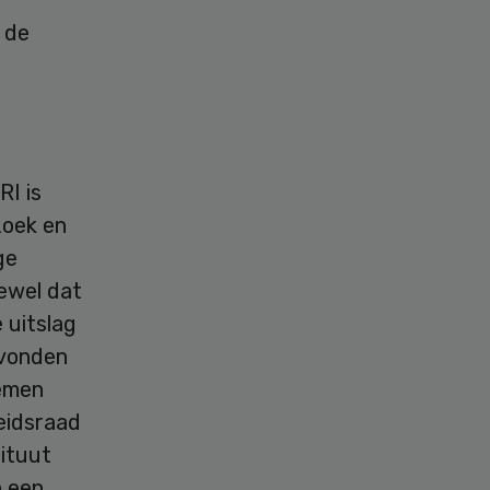
j de
RI is
zoek en
ge
ewel dat
 uitslag
evonden
lemen
heidsraad
tituut
n een