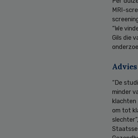
Per duize
MRI-scre
screening
“We vinde
Gils die 
onderzoe
Advies
“De stud
minder v
klachten 
om tot k
slechter”,
Staatsse
Gezondhe