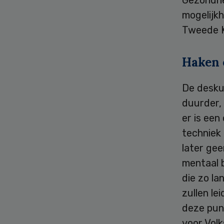
mogelijkh
Tweede 
Haken 
De desku
duurder,
er is een
techniek
later gee
mentaal 
die zo l
zullen le
deze punt
voor Vol