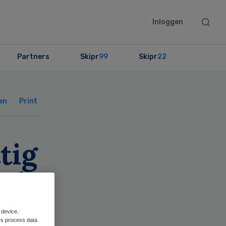
Searc
Inloggen
this
websit
Partners
Skipr
99
Skipr
22
Primary
Sidebar
en
Print
tig
el
 device.
rs process data