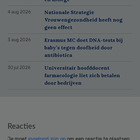
Nationale Strategie
4 aug 2026
Vrouwengezondheid heeft nog
geen effect
Erasmus MC doet DNA-tests bij
3 aug 2026
baby’s tegen doofheid door
antibiotica
Universitair hoofddocent
30 jul 2026
farmacologie liet zich betalen
door bedrijven
Reader
Reacties
Interactions
Je moet
ingelogd zijn op
om een reactie te plaatsen.