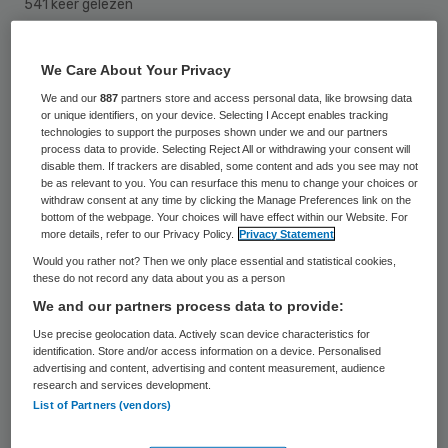
541 keer gelezen
200 onderzoekers hebben een Veni-beurs
We Care About Your Privacy
gekregen om de komende drie jaar hun
We and our
887
partners store and access personal data, like browsing data
eigen onderzoeksideeën verder te
or unique identifiers, on your device. Selecting I Accept enables tracking
technologies to support the purposes shown under we and our partners
ontwikkelen.
process data to provide. Selecting Reject All or withdrawing your consent will
disable them. If trackers are disabled, some content and ads you see may not
be as relevant to you. You can resurface this menu to change your choices or
withdraw consent at any time by clicking the Manage Preferences link on the
Elke onderzoeker krijgt maximaal 320.000
bottom of the webpage. Your choices will have effect within our Website. For
euro toegewezen. Er zijn in totaal 1365
more details, refer to our Privacy Policy.
Privacy Statement
Would you rather not? Then we only place essential and statistical cookies,
vooraanmeldingen ingediend.
these do not record any data about you as a person
We and our partners process data to provide:
Eigen keuze
Use precise geolocation data. Actively scan device characteristics for
identification. Store and/or access information on a device. Personalised
advertising and content, advertising and content measurement, audience
De Veni is een persoonsgebonden
research and services development.
List of Partners (vendors)
wetenschappelijke beurs die zich richt op
onderzoekers die recent gepromoveerd