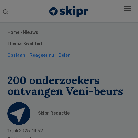
Search
this
Secondary
website
Sidebar
Home
›
Nieuws
Thema:
Kwaliteit
Opslaan
Reageer nu
Delen
200 onderzoekers
ontvangen Veni-beurs
Skipr Redactie
17 juli 2025
,
14:52