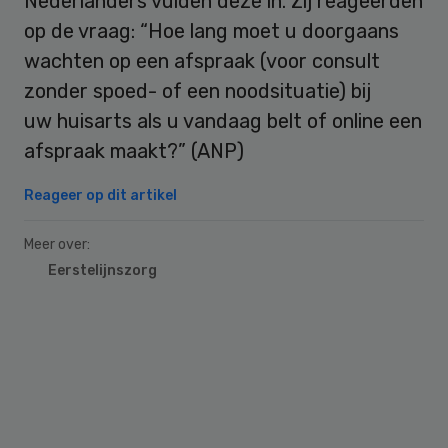
Nederlanders vulden deze in. Zij reageerden
op de vraag: “Hoe lang moet u doorgaans
wachten op een afspraak (voor consult
zonder spoed- of een noodsituatie) bij
uw huisarts als u vandaag belt of online een
afspraak maakt?” (ANP)
Reageer op dit artikel
Meer over:
Eerstelijnszorg
Primary
Sidebar