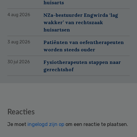
huisarts
NZa-bestuurder Engwirda ‘lag
4 aug 2026
wakker’ van rechtszaak
huisartsen
Patiënten van oefentherapeuten
3 aug 2026
worden steeds ouder
Fysiotherapeuten stappen naar
30 jul 2026
gerechtshof
Reader
Reacties
Interactions
Je moet
ingelogd zijn op
om een reactie te plaatsen.