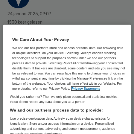
24 januari 2025
,
09:07
1530 keer gelezen
Niet alle Nederlanders kunnen binnen drie
We Care About Your Privacy
werkdagen bij hun huisarts terecht voor
We and our
887
partners store and access personal data, like browsing data
een afspraak die geen spoed heeft. Dat
or unique identifiers, on your device. Selecting I Accept enables tracking
technologies to support the purposes shown under we and our partners
terwijl die drie dagen wel de tijd is waar
process data to provide. Selecting Reject All or withdrawing your consent will
disable them. If trackers are disabled, some content and ads you see may not
dokters naar streven. Zo’n 20 procent van
be as relevant to you. You can resurface this menu to change your choices or
withdraw consent at any time by clicking the Manage Preferences link on the
de Nederlanders wacht vaak drie tot vijf
bottom of the webpage. Your choices will have effect within our Website. For
dagen, 8,5 procent zegt tot wel twee
more details, refer to our Privacy Policy.
Privacy Statement
Would you rather not? Then we only place essential and statistical cookies,
weken te moeten wachten op een afspraak.
these do not record any data about you as a person
Ook verschilt de wachttijd per provincie,
We and our partners process data to provide:
blijkt uit een enquête van Kieskompas en
Use precise geolocation data. Actively scan device characteristics for
identification. Store and/or access information on a device. Personalised
het ANP die is ingevuld door ruim 8000
advertising and content, advertising and content measurement, audience
research and services development.