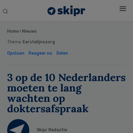
Search
this
Secondary
website
Sidebar
Home
›
Nieuws
Thema:
Eerstelijnszorg
Opslaan
Reageer nu
Delen
3 op de 10 Nederlanders
moeten te lang
wachten op
doktersafspraak
Skipr Redactie