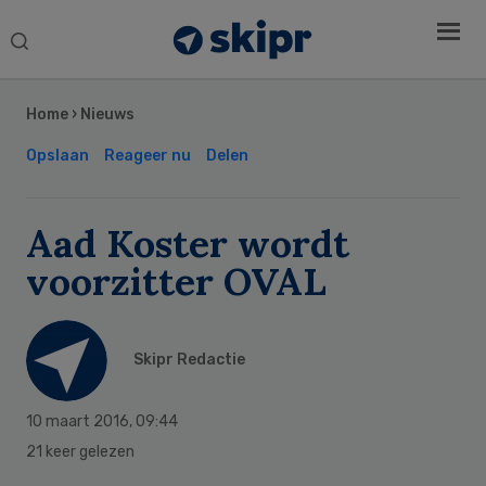
Search
this
Secondary
website
Sidebar
Home
›
Nieuws
Opslaan
Reageer nu
Delen
Aad Koster wordt
voorzitter OVAL
Skipr Redactie
10 maart 2016
,
09:44
21 keer gelezen