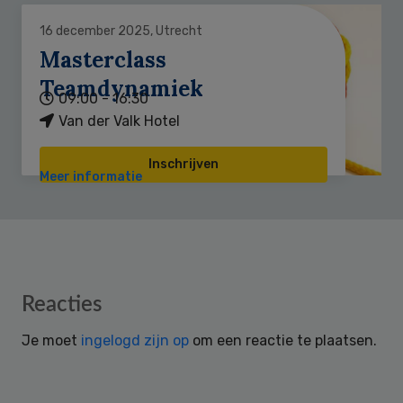
16 december 2025, Utrecht
Masterclass
Teamdynamiek
09:00 - 16:30
Van der Valk Hotel
Inschrijven
Meer informatie
Reader
Reacties
Interactions
Je moet
ingelogd zijn op
om een reactie te plaatsen.