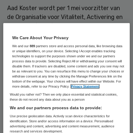
Aad Koster wordt per 1 mei voorzitter van
de Organisatie voor Vitaliteit, Activering en
Loopbaan (OVAL). De voormalig directeur
van ActiZ volgt Kick van der Pol op die de
We Care About Your Privacy
afgelopen acht jaar voorzitter was.
We and our
889
partners store and access personal data, like browsing data
or unique identifiers, on your device. Selecting I Accept enables tracking
technologies to support the purposes shown under we and our partners
OVAL zegt blij te zijn met Aad Koster en
process data to provide. Selecting Reject All or withdrawing your consent will
noemt hem “een sterke bevlogen
disable them. If trackers are disabled, some content and ads you see may not
be as relevant to you. You can resurface this menu to change your choices or
bestuurder”, met hart voor de duurzame
withdraw consent at any time by clicking the Manage Preferences link on the
bottom of the webpage. Your choices will have effect within our Website. For
inzetbaarheid van de mens en een groot
more details, refer to our Privacy Policy.
Privacy Statement
netwerk in de publieke en private sector.
Would you rather not? Then we only place essential and statistical cookies,
these do not record any data about you as a person
Koster heeft ruime ervaring in de
We and our partners process data to provide:
belangenbehartiging. Hij studeerde aan de
Use precise geolocation data. Actively scan device characteristics for
Universiteit van Amsterdam, startte zijn
identification. Store and/or access information on a device. Personalised
advertising and content, advertising and content measurement, audience
loopbaan bij het Nederlands Instituut
research and services development.