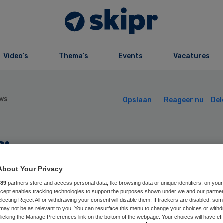
Video’s
Thema’s
Events
Vacatures
ws
Opslaan
Reageer nu
Del
je opent
rduurzaamd
About Your Privacy
889
partners store and access personal data, like browsing data or unique identifiers, on your
Accept enables tracking technologies to support the purposes shown under we and our partne
rpleeghuis
electing Reject All or withdrawing your consent will disable them. If trackers are disabled, so
may not be as relevant to you. You can resurface this menu to change your choices or withd
licking the Manage Preferences link on the bottom of the webpage. Your choices will have eff