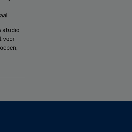
aal.
n studio
t voor
roepen,