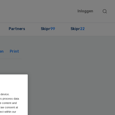
Searc
Inloggen
this
websit
Partners
Skipr
99
Skipr
22
Primary
Sidebar
en
Print
 device.
rs process data
me content and
raw consent at
ect within our