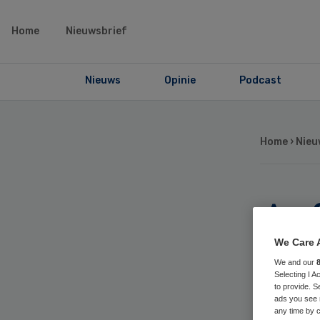
Home
Nieuwsbrief
Nieuws
Opinie
Podcast
Home
›
Nieu
Aaf
ve
We Care 
We and our
Selecting I 
ve
to provide. S
ads you see 
any time by c