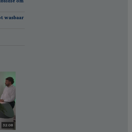
ubsidie om
ot wasbaar
32:08