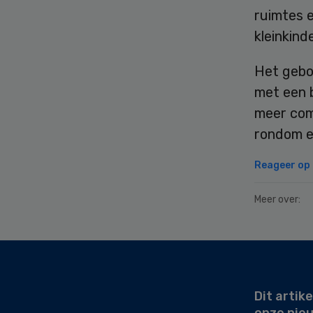
ruimtes 
kleinkind
Het gebou
met een 
meer com
rondom e
Reageer op d
Meer over:
Secondary
Sidebar
Dit artike