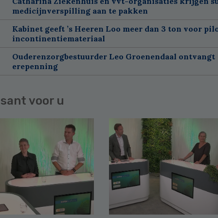
Catharina Ziekenhuis en vvt-organisaties krijgen s
medicijnverspilling aan te pakken
Kabinet geeft ’s Heeren Loo meer dan 3 ton voor pil
incontinentiemateriaal
Ouderenzorgbestuurder Leo Groenendaal ontvangt
erepenning
sant voor u