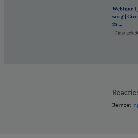
Webinar 1 
zorg | Cir
in ...
· 7 jaar gele
Reader
Reactie
Interactions
Je moet
in