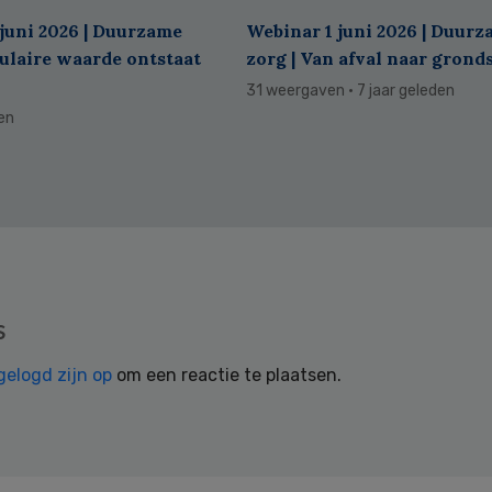
juni 2026 | Duurzame
Webinar 1 juni 2026 | Duur
culaire waarde ontstaat
zorg | Van afval naar grond
31 weergaven
· 7 jaar geleden
den
s
gelogd zijn op
om een reactie te plaatsen.