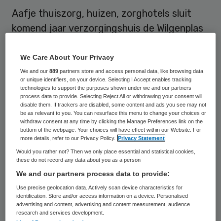
Aafje thuiszorg, huizen, zorghotels sluit
komend jaar verzorgingshuis de Wilgenplas
in de Rotterdamse wijk Schiebroek. De 54
bewoners worden voor 1 juli – met een
We Care About Your Privacy
uitloop tot 1 september – verhuisd naar een
We and our
889
partners store and access personal data, like browsing data
or unique identifiers, on your device. Selecting I Accept enables tracking
andere woning.
technologies to support the purposes shown under we and our partners
process data to provide. Selecting Reject All or withdrawing your consent will
disable them. If trackers are disabled, some content and ads you see may not
Aafje noemt de sluiting door de sterk terug
be as relevant to you. You can resurface this menu to change your choices or
withdraw consent at any time by clicking the Manage Preferences link on the
lopende landelijke financiering voor
bottom of the webpage. Your choices will have effect within our Website. For
more details, refer to our Privacy Policy.
Privacy Statement
verzorgingshuizen “onontkoombaar”. Het
Would you rather not? Then we only place essential and statistical cookies,
alternatief om de Wilgenplas om te bouwen
these do not record any data about you as a person
tot een complex met woningen die de
We and our partners process data to provide:
klanten zelfstandig van de
Use precise geolocation data. Actively scan device characteristics for
identification. Store and/or access information on a device. Personalised
woningbouwcorporatie huren en waar Aafje
advertising and content, advertising and content measurement, audience
research and services development.
dan de zorg levert, vindt Aafje vanuit het