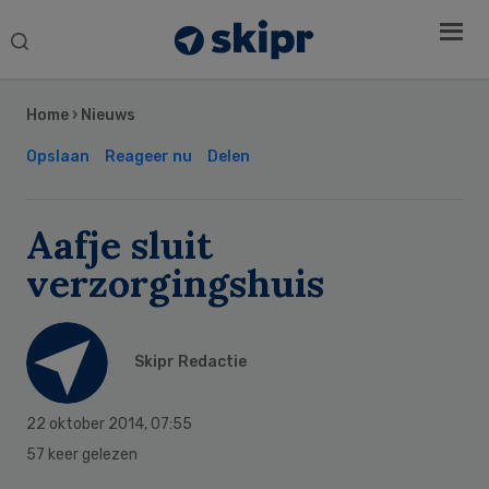
Search
this
Secondary
website
Sidebar
Home
›
Nieuws
Opslaan
Reageer nu
Delen
Aafje sluit
verzorgingshuis
Skipr Redactie
22 oktober 2014
,
07:55
57 keer gelezen