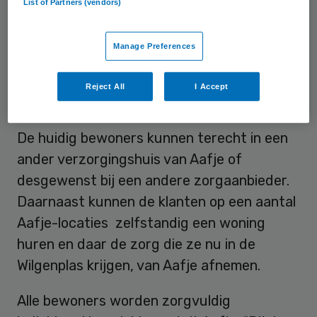
List of Partners (vendors)
oogpunt van financiering niet verantwoord.
Het complex is sterk verouderd met relatief
Manage Preferences
kleine kamers.
Reject All
I Accept
Individuele begeleiding
De huidig bewoners kunnen terecht in een
ander verzorgingshuis van Aafje of
desgewenst bij een andere zorgaanbieder.
Daarnaast kunnen de klanten op een aantal
Aafje-locaties zelfstandig een woning
huren en daar de zorg die ze nu in de
Wilgenplas krijgen, van Aafje afnemen.
Alle bewoners worden zorgvuldig