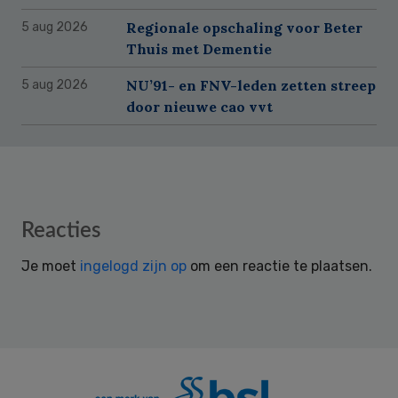
Regionale opschaling voor Beter
5 aug 2026
Thuis met Dementie
NU’91- en FNV-leden zetten streep
5 aug 2026
door nieuwe cao vvt
Reader
Reacties
Interactions
Je moet
ingelogd zijn op
om een reactie te plaatsen.