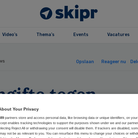
Video’s
Thema’s
Events
Vacatures
ws
Opslaan
Reageer nu
Del
ngifte tegen
ychologe na suïc
About Your Privacy
889
partners store and access personal data, like browsing data or unique identifiers, on your
Accept enables tracking technologies to support the purposes shown under we and our partne
electing Reject All or withdrawing your consent will disable them. If trackers are disabled, so
may not be as relevant to you. You can resurface this menu to change your choices or withd