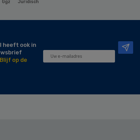
Ggz
Juridisch
l heeft ook in
uwsbrief
Blijf op de