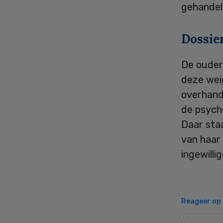
gehandeld
Dossie
De ouders
deze wei
overhand
de psych
Daar sta
van haar
ingewilli
Reageer op d