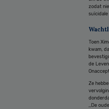
zodat ni
suïcidale 
Wachtli
Toen Xim
kwam, da
bevestig
de Levens
Onaccept
Ze hebbe
vervolgi
donderdag
,,De oude