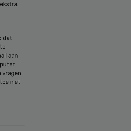
ekstra.
k dat
te
ail aan
puter.
e vragen
toe niet