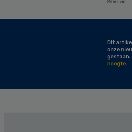
Meer over:
Secondary
Sidebar
Dit artike
onze nie
gestaan.
hoogte.