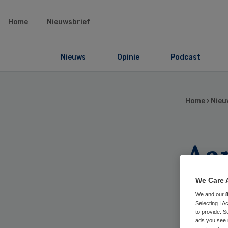
Home
Nieuwsbrief
Nieuws
Opinie
Podcast
Home
›
Nieu
Aa
ps
We Care 
We and our
Selecting I 
to provide. S
ads you see 