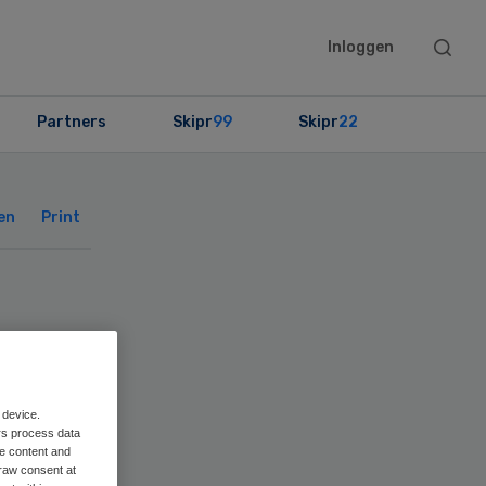
Searc
Inloggen
this
websit
Partners
Skipr
99
Skipr
22
Primary
Sidebar
en
Print
ide
 device.
rs process data
me content and
raw consent at