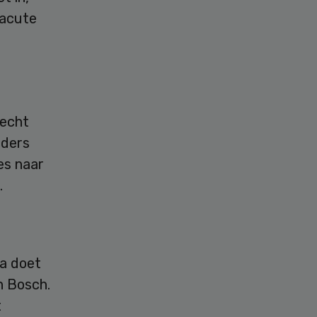
 acute
recht
uders
es naar
.
ra doet
n Bosch.
t