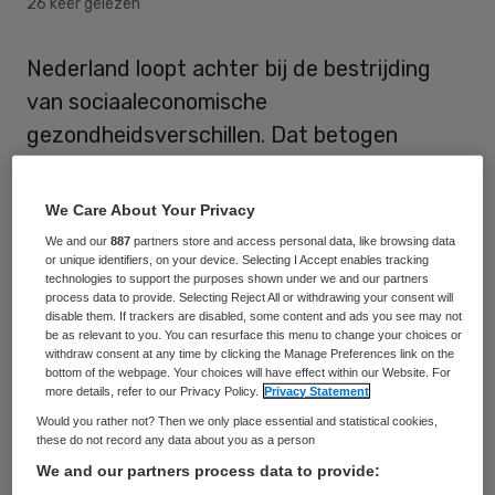
26 keer gelezen
Nederland loopt achter bij de bestrijding
van sociaaleconomische
gezondheidsverschillen. Dat betogen
epidemiologen Tanja Houweling en Johan
Mackenbach in het Nederlandse Tijdschrift
We Care About Your Privacy
voor Geneeskunde (NTvG). Recente
We and our
887
partners store and access personal data, like browsing data
or unique identifiers, on your device. Selecting I Accept enables tracking
plannen van minister Klink van
technologies to support the purposes shown under we and our partners
Volksgezondheid zijn volgens de
process data to provide. Selecting Reject All or withdrawing your consent will
disable them. If trackers are disabled, some content and ads you see may not
wetenschappers “mager”.
be as relevant to you. You can resurface this menu to change your choices or
withdraw consent at any time by clicking the Manage Preferences link on the
bottom of the webpage. Your choices will have effect within our Website. For
more details, refer to our Privacy Policy.
Privacy Statement
Verschillen groeien
Would you rather not? Then we only place essential and statistical cookies,
these do not record any data about you as a person
In hun bijdrage in het NTvG wijze Houweling
We and our partners process data to provide:
en Mackenbach er op dat de