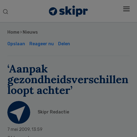
Search
this
Secondary
website
Sidebar
Home
›
Nieuws
Opslaan
Reageer nu
Delen
‘Aanpak
gezondheidsverschillen
loopt achter’
Skipr Redactie
7 mei 2009
,
13:59