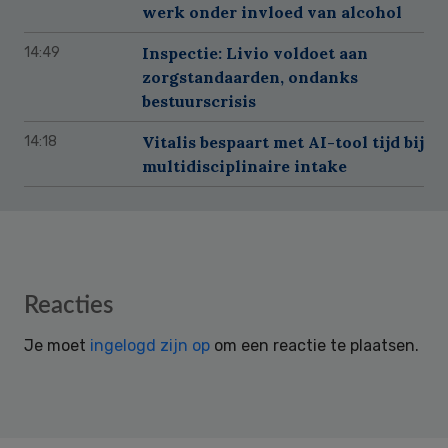
werk onder invloed van alcohol
Inspectie: Livio voldoet aan
14:49
zorgstandaarden, ondanks
bestuurscrisis
Vitalis bespaart met AI-tool tijd bij
14:18
multidisciplinaire intake
Reader
Reacties
Interactions
Je moet
ingelogd zijn op
om een reactie te plaatsen.