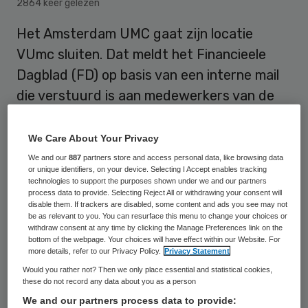
2864 keer gelezen
Het Amsterdam UMC gaat zijn locatie
VUmc sluiten. Dat meldt het Financieele
Dagblad (FD) op basis van een interne mail
die verstuurd is aan medewerkers van de
Vrije Universiteit (VU). Het umc heeft dit in
een
persbericht
bevestigd.
We Care About Your Privacy
We and our
887
partners store and access personal data, like browsing data
or unique identifiers, on your device. Selecting I Accept enables tracking
technologies to support the purposes shown under we and our partners
De raad van bestuur heeft besloten de
process data to provide. Selecting Reject All or withdrawing your consent will
patiëntenzorg vanaf 2040 te concentreren
disable them. If trackers are disabled, some content and ads you see may not
be as relevant to you. You can resurface this menu to change your choices or
op de locatie van het AMC in Amsterdam-
withdraw consent at any time by clicking the Manage Preferences link on the
bottom of the webpage. Your choices will have effect within our Website. For
Zuidoost. “Amsterdam UMC wil de
more details, refer to our Privacy Policy.
Privacy Statement
patiëntenzorg concentreren op locatie AMC
Would you rather not? Then we only place essential and statistical cookies,
these do not record any data about you as a person
om ook in de toekomst zorg van
We and our partners process data to provide: