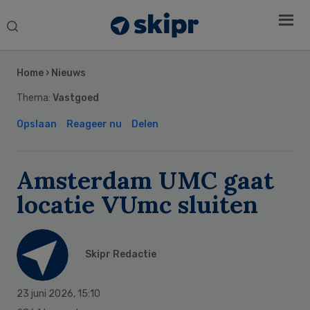
Search
this
Secondary
website
Sidebar
Home
›
Nieuws
Thema:
Vastgoed
Opslaan
Reageer nu
Delen
Amsterdam UMC gaat
locatie VUmc sluiten
Skipr Redactie
23 juni 2026
,
15:10