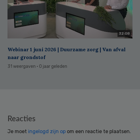
32:08
Webinar 1 juni 2026 | Duurzame zorg | Van afval
naar grondstof
31 weergaven
· 0 jaar geleden
Reader
Reacties
Interactions
Je moet
ingelogd zijn op
om een reactie te plaatsen.