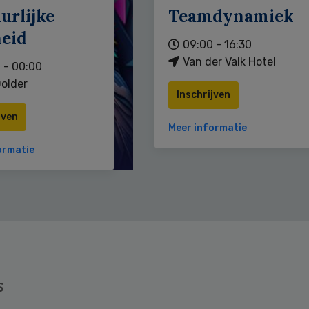
urlijke
Teamdynamiek
heid
09:00 - 16:30
Van der Valk Hotel
 - 00:00
older
Inschrijven
jven
Meer informatie
ormatie
s