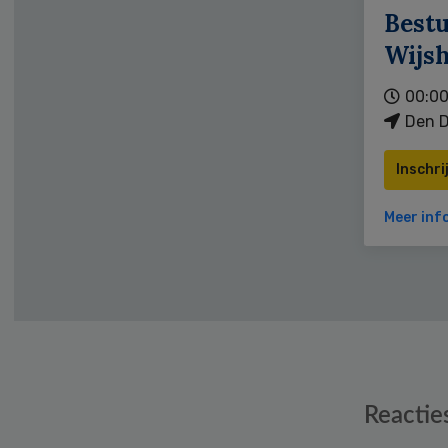
Bestu
Wijs
00:00
Den D
Inschri
Meer inf
Reader
Reactie
Interactions