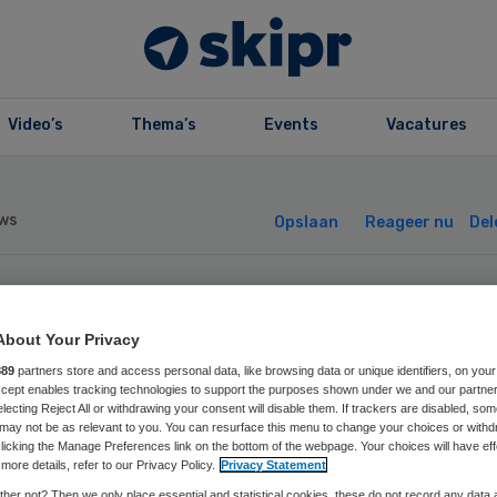
Video’s
Thema’s
Events
Vacatures
ws
Opslaan
Reageer nu
Del
nscherping AWB
About Your Privacy
eft gehandicapte
889
partners store and access personal data, like browsing data or unique identifiers, on your
Accept enables tracking technologies to support the purposes shown under we and our partne
electing Reject All or withdrawing your consent will disable them. If trackers are disabled, so
may not be as relevant to you. You can resurface this menu to change your choices or withd
licking the Manage Preferences link on the bottom of the webpage. Your choices will have eff
more details, refer to our Privacy Policy.
Privacy Statement
her not? Then we only place essential and statistical cookies, these do not record any data