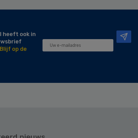
l heeft ook in
uwsbrief
Blijf op de
teerd nieuws