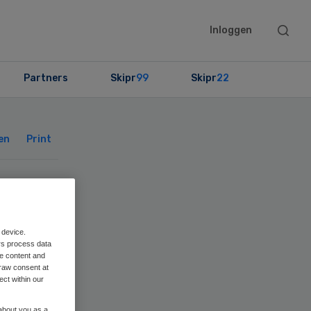
Searc
Inloggen
this
websit
Partners
Skipr
99
Skipr
22
Primary
Sidebar
en
Print
Z
n
 device.
rs process data
me content and
raw consent at
ect within our
 about you as a