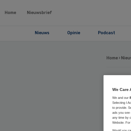
Home
Nieuwsbrief
Nieuws
Opinie
Podcast
Home
›
Nieu
Aa
We Care 
tr
We and our
Selecting I 
to provide. S
ads you see 
any time by c
Website. For 
Would you rat