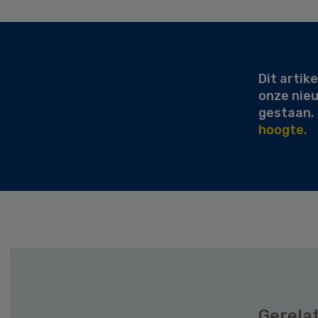
Secondary
Sidebar
Dit artike
onze nie
gestaan.
hoogte.
Gerela