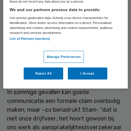
these do not record any data about you as a person
daarmee boosheid en frustratie aan de
We and our partners process data to provide:
kant van de patiënt voorkomen kunnen
Use precise geolocation data. Actively scan device characteristics for
worden”, aldus Stam. Dergelijke emoties
identification. Store and/or access information on a device. Personalised
advertising and content, advertising and content measurement, audience
kunnen zaken nodeloos compliceren, stelt
research and services development.
List of Partners (vendors)
Stam. “Nu duurt het gemiddeld twee tot
drie jaar voordat een zaak als claim bij ons
terecht komt”, licht Stam toe.
Manage Preferences
Reject All
I Accept
Compassie
In sommige gevallen kan goede
communicatie een formele claim overbodig
maken, maar –zo benadrukt Stam- “dat is
niet onze drijfveer; het hoort gewoon bij
ons werk als aansprakelijkheidsverzekeraar