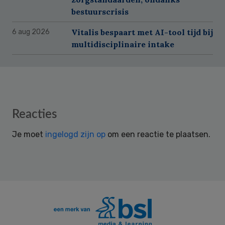
bestuurscrisis
Vitalis bespaart met AI-tool tijd bij
6 aug 2026
multidisciplinaire intake
Reader
Reacties
Interactions
Je moet
ingelogd zijn op
om een reactie te plaatsen.