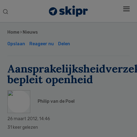
Search
this
Secondary
website
Sidebar
Home
›
Nieuws
Opslaan
Reageer nu
Delen
Aansprakelijksheidverze
bepleit openheid
Philip van de Poel
26 maart 2012
,
14:46
31 keer gelezen