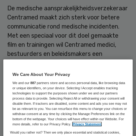
De medische aansprakelijkheidsverzekeraar
Centramed maakt zich sterk voor betere
communicatie rond medische incidenten.
Met een speciaal voor dit doel gemaakte
film en trainingen wil Centramed medici,
bestuurders en beleidsmakers een
handreiking doen.
We Care About Your Privacy
In de publieke perceptie vormen
We and our
887
partners store and access personal data, like browsing data
verzekeraars vaak een sta in de weg voor
or unique identifiers, on your device. Selecting I Accept enables tracking
technologies to support the purposes shown under we and our partners
open communicatie tussen arts en patiënt.
process data to provide. Selecting Reject All or withdrawing your consent will
Volgens Centramed-directeur Barbara
disable them. If trackers are disabled, some content and ads you see may not
be as relevant to you. You can resurface this menu to change your choices or
Stam is dit een “hardnekkig misverstand”.
withdraw consent at any time by clicking the Manage Preferences link on the
bottom of the webpage. Your choices will have effect within our Website. For
“Uiteindelijk hebben we als verzekeraar
more details, refer to our Privacy Policy.
Privacy Statement
juist baat bij goede communicatie, omdat
Would you rather not? Then we only place essential and statistical cookies,