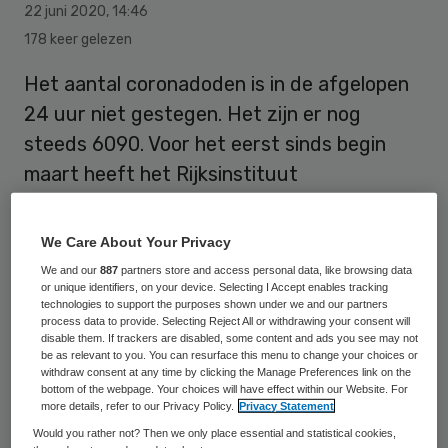
22 juni 2020
,
14:46
178 keer gelezen
Het aantal coronadoden is in de afgelopen
24 uur niet gestegen. Het zijn er nog
steeds 6090. Voor het eerst sinds begin
maart heeft het Rijksinstituut
voor
Volksgezondheid
en Milieu (RIVM) in 24
uur tijd geen sterfgevallen doorgekregen.
We Care About Your Privacy
We and our
887
partners store and access personal data, like browsing data
or unique identifiers, on your device. Selecting I Accept enables tracking
Afgelopen vrijdag stierven twee mensen
technologies to support the purposes shown under we and our partners
process data to provide. Selecting Reject All or withdrawing your consent will
aan het virus. Dat zijn de laatste
disable them. If trackers are disabled, some content and ads you see may not
be as relevant to you. You can resurface this menu to change your choices or
sterfgevallen die tot nu toe zijn
withdraw consent at any time by clicking the Manage Preferences link on the
geregistreerd. Op zaterdag en zondag is
bottom of the webpage. Your choices will have effect within our Website. For
more details, refer to our Privacy Policy.
Privacy Statement
voor zover nu bekend niemand overleden.
Would you rather not? Then we only place essential and statistical cookies,