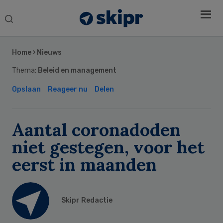
Search
this
Secondary
website
Sidebar
Home
›
Nieuws
Thema:
Beleid en management
Opslaan
Reageer nu
Delen
Aantal coronadoden
niet gestegen, voor het
eerst in maanden
Skipr Redactie