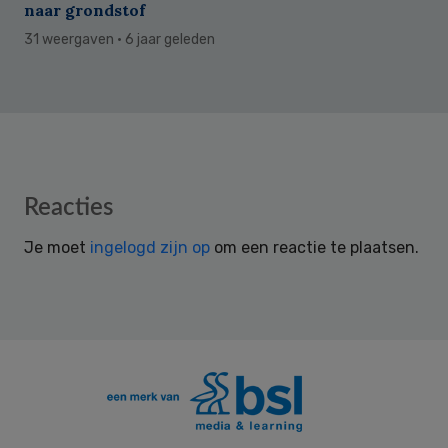
naar grondstof
31 weergaven
· 6 jaar geleden
Reader
Reacties
Interactions
Je moet
ingelogd zijn op
om een reactie te plaatsen.