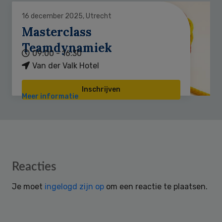
16 december 2025, Utrecht
Masterclass
Teamdynamiek
09:00 - 16:30
Van der Valk Hotel
Inschrijven
Meer informatie
Reader
Reacties
Interactions
Je moet
ingelogd zijn op
om een reactie te plaatsen.