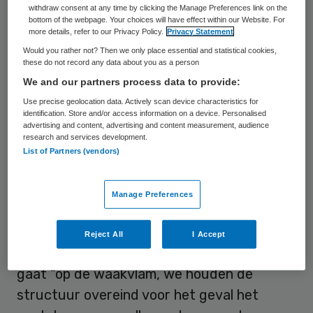
dan op zondag.
withdraw consent at any time by clicking the Manage Preferences link on the
bottom of the webpage. Your choices will have effect within our Website. For
more details, refer to our Privacy Policy.
Privacy Statement
‘Minder dan gebruikelijk’
Would you rather not? Then we only place essential and statistical cookies,
these do not record any data about you as a person
We and our partners process data to provide:
Op de intensivecareafdelingen liggen 493
Use precise geolocation data. Actively scan device characteristics for
patiënten met andere aandoeningen dan
identification. Store and/or access information on a device. Personalised
het coronavirus. Dat betekent dat de
advertising and content, advertising and content measurement, audience
research and services development.
Nederlandse ic’s in totaal 715 mensen
List of Partners (vendors)
behandelen. Dat is minder dan gebruikelijk.
Alle ic-afdelingen gebruiken hooguit 85
Manage Preferences
procent van hun normale capaciteit.
Daarom is het LCPS niet meer betrokken bij
Reject All
I Accept
de spreiding van patiënten. Het centrum
gaat “op de waakvlam, we houden de
structuur overeind voor het geval het