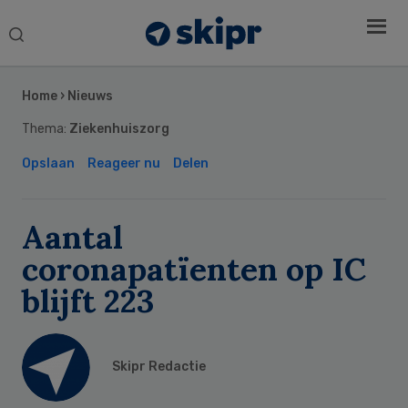
Search
this
Secondary
website
Sidebar
Home
›
Nieuws
Thema:
Ziekenhuiszorg
Opslaan
Reageer nu
Delen
Aantal
coronapatïenten op IC
blijft 223
Skipr Redactie