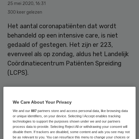
25 mei 2020
,
16:31
300 keer gelezen
Het aantal coronapatiënten dat wordt
behandeld op een intensive care, is niet
gedaald of gestegen. Het zijn er 223,
evenveel als op zondag, aldus het Landelijk
Coördinatiecentrum Patiënten Spreiding
(LCPS).
Net als op zondag liggen 222
We Care About Your Privacy
coronapatiënten op ic’s in Nederland. Een
We and our
887
partners store and access personal data, like browsing data
persoon wordt in Duitsland behandeld.
or unique identifiers, on your device. Selecting I Accept enables tracking
Verpleegafdelingen van ziekenhuizen
technologies to support the purposes shown under we and our partners
process data to provide. Selecting Reject All or withdrawing your consent will
behandelen 756 coronapatiënten, 26 meer
disable them. If trackers are disabled, some content and ads you see may not
be as relevant to you. You can resurface this menu to change your choices or