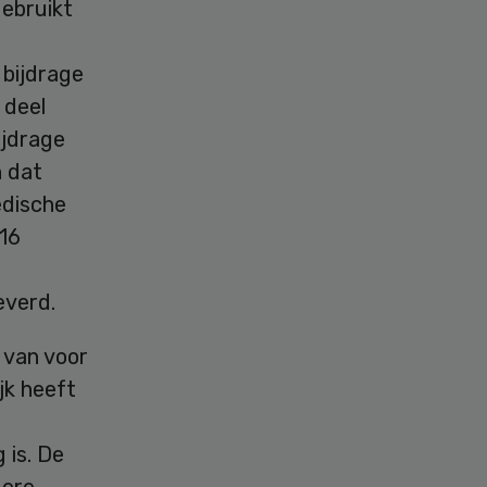
gebruikt
bijdrage
 deel
ijdrage
n dat
dische
16
everd.
 van voor
jk heeft
 is. De