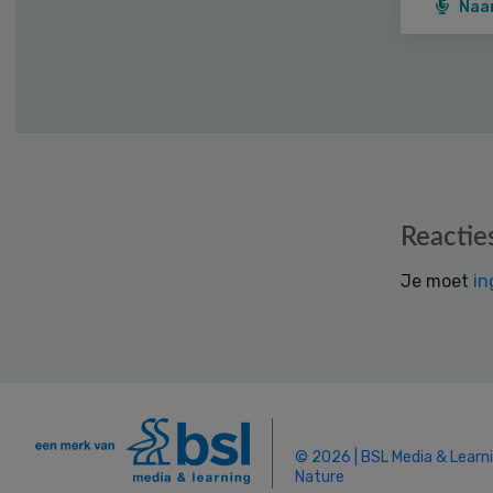
Naa
Reader
Reactie
Interactions
Je moet
in
© 2026 | BSL Media & Learn
Nature