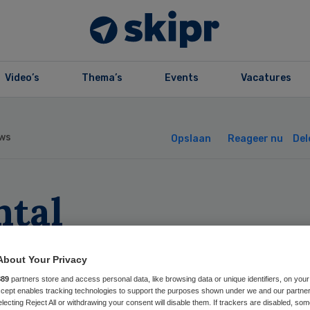
Video’s
Thema’s
Events
Vacatures
ws
Opslaan
Reageer nu
Del
ntal
moedsbezwaarde
About Your Privacy
rgverzekering da
889
partners store and access personal data, like browsing data or unique identifiers, on your
Accept enables tracking technologies to support the purposes shown under we and our partne
electing Reject All or withdrawing your consent will disable them. If trackers are disabled, so