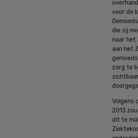
overhand
voor de 
Gemoedsb
die zij m
naar het 
aan het 
gemoeds
zorg te 
zichtbaa
doorgege
Volgens d
2013 zou 
dit te m
Ziektekos