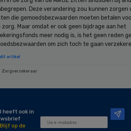
n in de zorg van de AWBZ zitten sindsdien bij an
nbegrepen. Deze verandering zou kunnen zorgen 
sten die gemoedsbezwaarden moeten betalen voo
 zorg. Maar omdat er ook geen bijdrage aan het
ekeringsfonds meer nodig is, is het geen reden 
oedsbezwaarden om zich toch te gaan verzekere
it artikel
Zorgverzekeraar
l heeft ook in
uwsbrief
Blijf op de