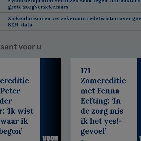
Fysiotherapeuten verliezen zaak tegen 'afbraaktarie
grote zorgverzekeraars
Ziekenhuizen en verzekeraars redetwisten over gev
SEH-data
sant voor u
171
ereditie
Zomereditie
Peter
met Fenna
der
Eefting: ‘In
: ‘Ik wist
de zorg mis
 waar ik
ik het yes!-
begon’
gevoel’