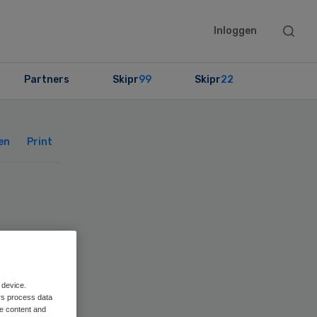
Searc
Inloggen
this
websit
Partners
Skipr
99
Skipr
22
Primary
Sidebar
en
Print
n
alt
 device.
rs process data
me content and