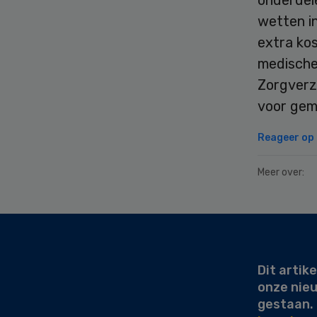
onderdele
wetten i
extra ko
medische
Zorgverz
voor gem
Reageer op d
Meer over:
Secondary
Sidebar
Dit artike
onze nie
gestaan.