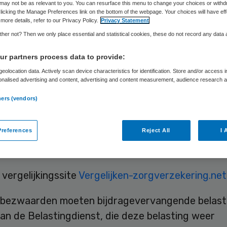
ht
may not be as relevant to you. You can resurface this menu to change your choices or withd
licking the Manage Preferences link on the bottom of the webpage. Your choices will have eff
more details, refer to our Privacy Policy.
Privacy Statement
her not? Then we only place essential and statistical cookies, these do not record any data
r partners process data to provide:
Skipr Redactie
26 november 2015
,
10:24
136 keer gelezen
eolocation data. Actively scan device characteristics for identification. Store and/or access 
onalised advertising and content, advertising and content measurement, audience research 
.
ners (vendors)
al mensen dat om principiële redenen geen
kering afsloot in 2014 laat weinig verschil zien in
references
Reject All
I 
king met 2013. Het aantal nam af met 62 mensen n
eregistreerde gemoedsbezwaarden.
 vergelijkingssite
Vergelijken-zorgverzekering.net
ezwaarden moeten bijdragevervangende belast
an de Belastingdienst, die deze belasting weer