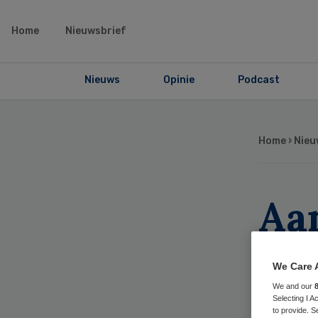
Home
Nieuwsbrief
Nieuws
Opinie
Podcast
Home
›
Nieu
Aa
ge
We Care 
zo
We and our
Selecting I 
to provide. S