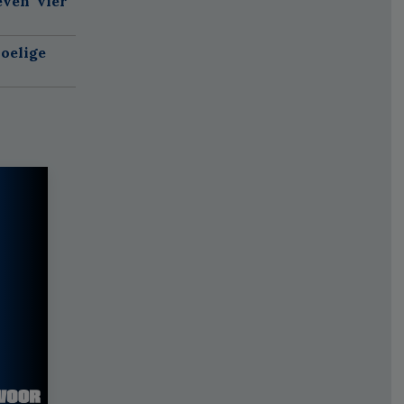
ven' vier
oelige