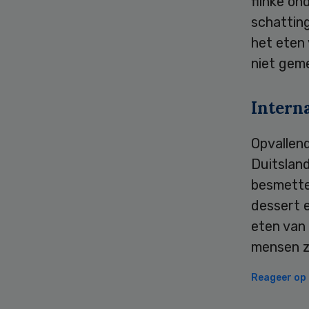
flinke on
schatting
het eten
niet geme
Intern
Opvallend
Duitslan
besmette 
dessert 
eten van 
mensen z
Reageer op d