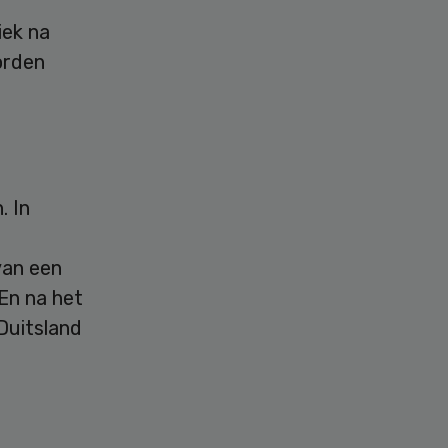
r
iek na
orden
. In
van een
En na het
Duitsland