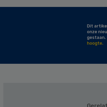
Secondary
Sidebar
Dit artike
onze nie
gestaan.
hoogte.
Gerela