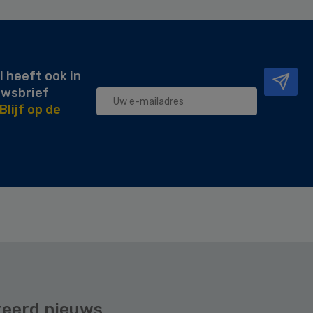
l heeft ook in
uwsbrief
Blijf op de
teerd nieuws