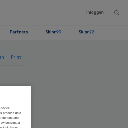
Searc
Inloggen
this
websit
Partners
Skipr
99
Skipr
22
Primary
Sidebar
en
Print
alt
 device.
rs process data
me content and
raw consent at
ect within our