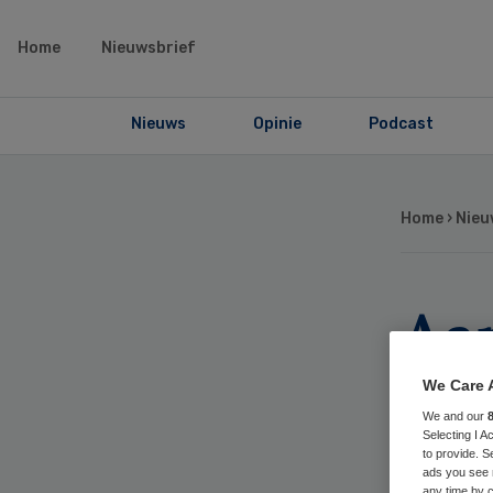
Home
Nieuwsbrief
Nieuws
Opinie
Podcast
Home
›
Nieu
Aa
voe
We Care 
We and our
Selecting I 
to provide. S
ads you see 
any time by c