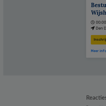
Bestu
Wijs
00:00
Den D
Inschri
Meer inf
Reader
Reactie
Interactions