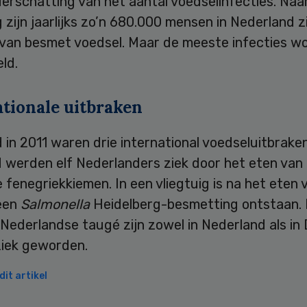
derschatting van het aantal voedselinfecties. Naa
 zijn jaarlijks zo’n 680.000 mensen in Nederland z
 van besmet voedsel. Maar de meeste infecties w
ld.
ationale uitbraken
 in 2011 waren drie international voedseluitbraken
d werden elf Nederlanders ziek door het eten van
fenegriekkiemen. In een vliegtuig is na het eten 
een
Salmonella
Heidelberg-besmetting ontstaan. 
Nederlandse taugé zijn zowel in Nederland als in 
iek geworden.
it artikel