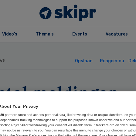
Video’s
Thema’s
Events
Vacatures
ws
Opslaan
Reageer nu
Del
ntal meldingen
dselinfecties da
About Your Privacy
889
partners store and access personal data, like browsing data or unique identifiers, on your
Accept enables tracking technologies to support the purposes shown under we and our partne
electing Reject All or withdrawing your consent will disable them. If trackers are disabled, so
may not be as relevant to you. You can resurface this menu to change your choices or withd
licking the Manage Preferences link on the bottom of the webpage. Your choices will have eff