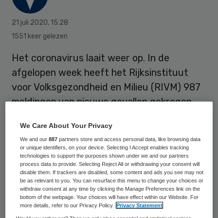
21 juli 2020
,
15:28
1551 keer gelezen
Het coronavirus laait weer op. In de
afgelopen week heeft het Rijksinstituut
voor Volksgezondheid en Milieu (RIVM) 987
meldingen van nieuwe gevallen gekregen.
Dit bijna dubbel zoveel als vorige week, toen
We Care About Your Privacy
het RIVM er 534 telde.
We and our
887
partners store and access personal data, like browsing data
or unique identifiers, on your device. Selecting I Accept enables tracking
technologies to support the purposes shown under we and our partners
“Dit is zorgwekkend. Als de maatregelen
process data to provide. Selecting Reject All or withdrawing your consent will
disable them. If trackers are disabled, some content and ads you see may not
versoepeld worden, grijpt het virus vrij snel
be as relevant to you. You can resurface this menu to change your choices or
withdraw consent at any time by clicking the Manage Preferences link on the
zijn kans om zich te verspreiden”, zegt Aura
bottom of the webpage. Your choices will have effect within our Website. For
more details, refer to our Privacy Policy.
Privacy Statement
Timen, hoofd van de Landelijke Coördinatie