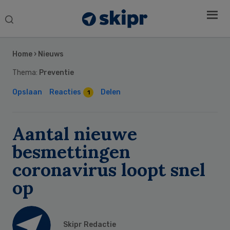
Search
this
Secondary
website
Sidebar
Home
›
Nieuws
Thema:
Preventie
Opslaan
Reacties
Delen
1
Aantal nieuwe
besmettingen
coronavirus loopt snel
op
Skipr Redactie