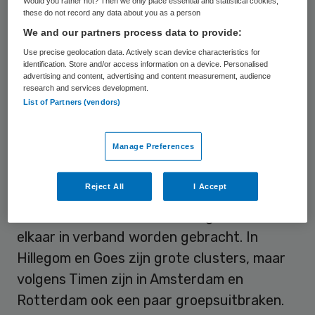
Would you rather not? Then we only place essential and statistical cookies,
Infectieziektebestrijding van het RIVM.
these do not record any data about you as a person
“Het is ook zorgwekkend dat mensen met
We and our partners process data to provide:
klachten zich niet laten testen. Ze gaan
Use precise geolocation data. Actively scan device characteristics for
identification. Store and/or access information on a device. Personalised
toch naar hun werk en maken toch
advertising and content, advertising and content measurement, audience
afspraken met hun vrienden.”
research and services development.
List of Partners (vendors)
Bijna honderd clusters
Manage Preferences
Volgens het RIVM zijn er momenteel 96
Reject All
I Accept
actieve lokale uitbraken (clusters). Bij zo’n
cluster kunnen minstens drie gevallen met
elkaar in verband worden gebracht. In
Hillegom en Goes zijn grote clusters, maar
volgens Timen zijn in Amsterdam en
Rotterdam ook een paar groepsuitbraken.