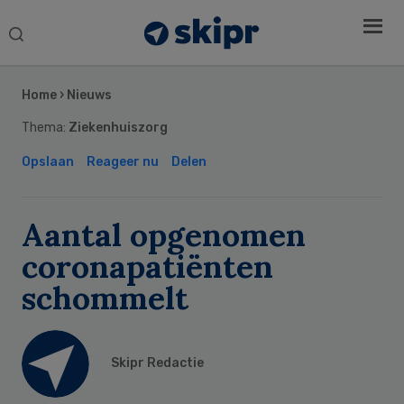
Search
this
Secondary
website
Sidebar
Home
›
Nieuws
Thema:
Ziekenhuiszorg
Opslaan
Reageer nu
Delen
Aantal opgenomen
coronapatiënten
schommelt
Skipr Redactie