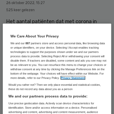
26 oktober 2022
,
15:27
525 keer gelezen
Het aantal patiënten dat met corona in
het
ziekenhuis
ligt, schommelt afgelopen
twee weken tussen de 1100 en 1200, zo valt
We Care About Your Privacy
op te maken uit cijfers van het Landelijk
We and our
887
partners store and access personal data, like browsing data
or unique identifiers, on your device. Selecting I Accept enables tracking
Coördinatiecentrum Patiënten Spreiding
technologies to support the purposes shown under we and our partners
process data to provide. Selecting Reject All or withdrawing your consent will
(LCPS). Momenteel worden in de
disable them. If trackers are disabled, some content and ads you see may not
be as relevant to you. You can resurface this menu to change your choices or
ziekenhuizen 1152 patiënten met corona
withdraw consent at any time by clicking the Manage Preferences link on the
verzorgd.
bottom of the webpage. Your choices will have effect within our Website. For
more details, refer to our Privacy Policy.
Privacy Statement
Would you rather not? Then we only place essential and statistical cookies,
these do not record any data about you as a person
Vorige week kwam het aantal patiënten
We and our partners process data to provide:
met corona in de ziekenhuizen een paar
Use precise geolocation data. Actively scan device characteristics for
dagen boven de 1200 mensen uit. Dat zijn
identification. Store and/or access information on a device. Personalised
advertising and content, advertising and content measurement, audience