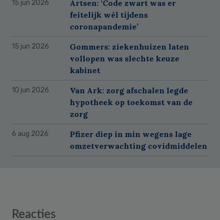
Artsen: ‘Code zwart was er
15 jun 2026
feitelijk wél tijdens
coronapandemie’
Gommers: ziekenhuizen laten
15 jun 2026
vollopen was slechte keuze
kabinet
Van Ark: zorg afschalen legde
10 jun 2026
hypotheek op toekomst van de
zorg
Pfizer diep in min wegens lage
6 aug 2026
omzetverwachting covidmiddelen
Reader
Reacties