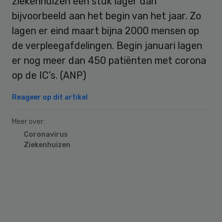
ziekenhuizen een stuk lager dan
bijvoorbeeld aan het begin van het jaar. Zo
lagen er eind maart bijna 2000 mensen op
de verpleegafdelingen. Begin januari lagen
er nog meer dan 450 patiënten met corona
op de IC’s. (ANP)
Reageer op dit artikel
Meer over:
Coronavirus
Ziekenhuizen
Primary
Sidebar