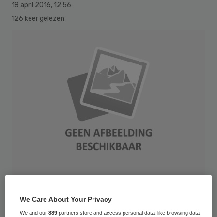
18 april 2016
,
12:56
126 keer gelezen
Vrouwen met borstkanker in een vroeg
We Care About Your Privacy
stadium krijgen na hun operatie vaak
We and our
889
partners store and access personal data, like browsing data