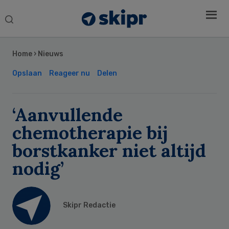
Search
this
Secondary
website
Sidebar
Home
›
Nieuws
Opslaan
Reageer nu
Delen
‘Aanvullende
chemotherapie bij
borstkanker niet altijd
nodig’
Skipr Redactie