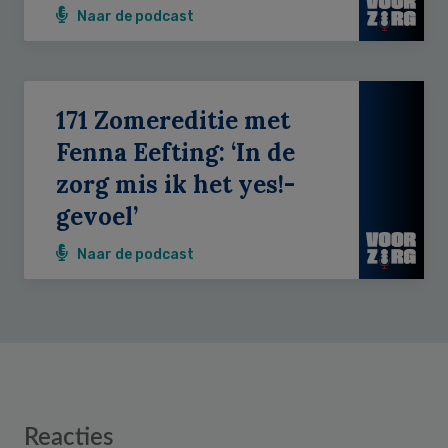
Naar de podcast
171 Zomereditie met
Fenna Eefting: ‘In de
zorg mis ik het yes!-
gevoel’
Naar de podcast
Reader
Reacties