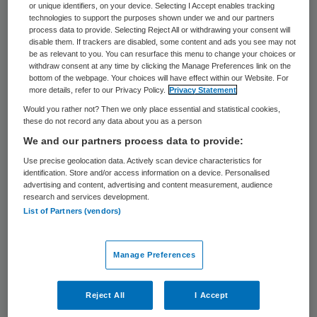
aanvullende chemotherapie om uitzaaiingen
or unique identifiers, on your device. Selecting I Accept enables tracking
technologies to support the purposes shown under we and our partners
te voorkomen. Maar een aanzienlijk deel van
process data to provide. Selecting Reject All or withdrawing your consent will
disable them. If trackers are disabled, some content and ads you see may not
de vrouwen had waarschijnlijk nooit
be as relevant to you. You can resurface this menu to change your choices or
withdraw consent at any time by clicking the Manage Preferences link on the
uitzaaiingen gekregen en ondergaat deze
bottom of the webpage. Your choices will have effect within our Website. For
more details, refer to our Privacy Policy.
Privacy Statement
zware therapie dus mogelijk onnodig.
Would you rather not? Then we only place essential and statistical cookies,
Bovendien is er een kostenbesparend
these do not record any data about you as a person
effect als chemotherapie niet wordt
We and our partners process data to provide:
ingezet.
Use precise geolocation data. Actively scan device characteristics for
identification. Store and/or access information on a device. Personalised
advertising and content, advertising and content measurement, audience
Dit blijkt uit een Europees onderzoek onder
research and services development.
bijna 6700 patiënten, waarvan ruim 2000
List of Partners (vendors)
uit Nederland. Bij de zogeheten MINDACT-
studie werd de MammaPrint ingezet, een
Manage Preferences
door het Antoni van Leeuwenhoek (AVL)
ontwikkelde test waarmee kan worden
Reject All
I Accept