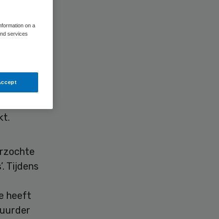
information on a
and services
ng
Accept
anszaak
waliteit
kt.
erzochte
. Tijdens
e heeft
tuurder