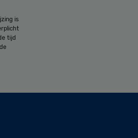
zing is
rplicht
e tijd
 de