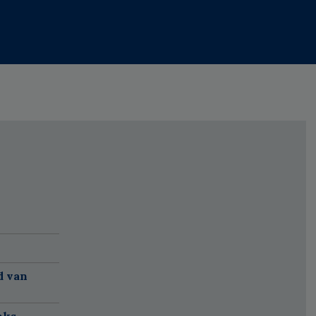
d van
nks