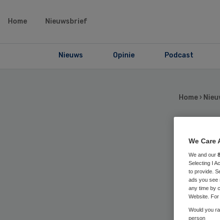
Home
Nieuwsbrief
Nieuws
Opinie
Podcast
Home
›
Nieu
We Care 
Aa
We and our
Selecting I 
thu
to provide. S
ads you see 
any time by c
Website. For 
Ap
Would you rat
person