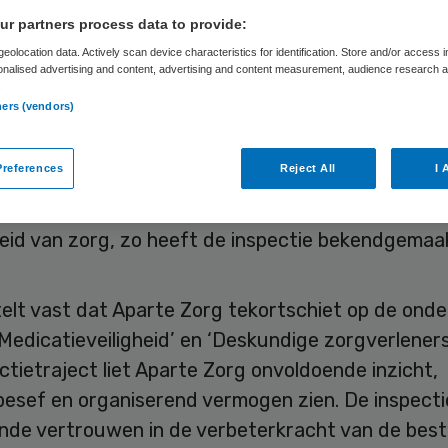
r partners process data to provide:
eolocation data. Actively scan device characteristics for identification. Store and/or access 
onalised advertising and content, advertising and content measurement, audience research 
Skipr Redactie
8 juli 2020
,
08:52
418 keer gelezen
.
ners (vendors)
eeft Aparte Zorg in Bergen op Zoom een aanwijzi
references
Reject All
I 
 De kwaliteit van zorg bij Aparte Zorg, een eenm
org levert, schiet tekort. Er zijn risico’s voor de k
heid van zorg, zo heeft de inspectie bekendgemaa
telt vast dat Aparte Zorg tekortschiet op de ond
Medicatieveiligheid’ en ‘Deskundige zorgverleners’
ctietraject liet Aparte Zorg onvoldoende inzicht,
besef en organiserend vermogen zien. De inspecti
nde vertrouwen in de verbeterkracht van de bes