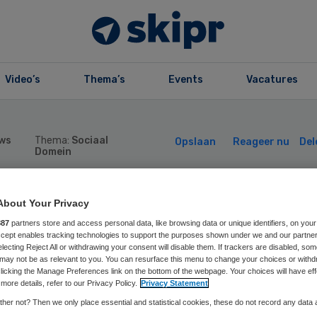
Video’s
Thema’s
Events
Vacatures
ws
Thema:
Sociaal
Opslaan
Reageer nu
Del
Domein
About Your Privacy
nwijzing IGJ voo
887
partners store and access personal data, like browsing data or unique identifiers, on your
Accept enables tracking technologies to support the purposes shown under we and our partne
iszorgbedrijf
electing Reject All or withdrawing your consent will disable them. If trackers are disabled, so
may not be as relevant to you. You can resurface this menu to change your choices or withd
licking the Manage Preferences link on the bottom of the webpage. Your choices will have eff
more details, refer to our Privacy Policy.
Privacy Statement
arte Zorg
her not? Then we only place essential and statistical cookies, these do not record any data