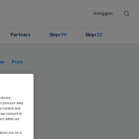
Searc
Inloggen
this
websit
Partners
Skipr
99
Skipr
22
Primary
Sidebar
en
Print
r
 device.
rs process data
me content and
raw consent at
ect within our
 about you as a