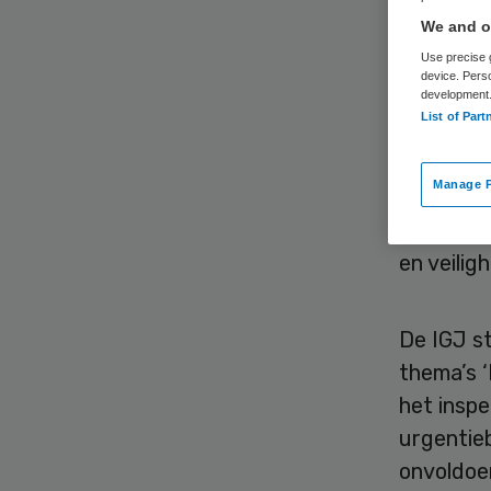
We and ou
Use precise g
device. Pers
development
List of Part
De IGJ h
Manage P
gegeven.
die thuisz
en veilig
De IGJ s
thema’s ‘
het inspe
urgentie
onvoldoe