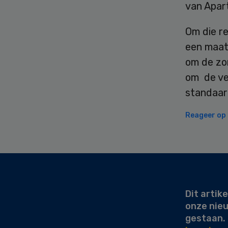
van Apar
Om die re
een maat
om de zor
om de ve
standaard
Reageer op d
Secondary
Sidebar
Dit artike
onze nie
gestaan.