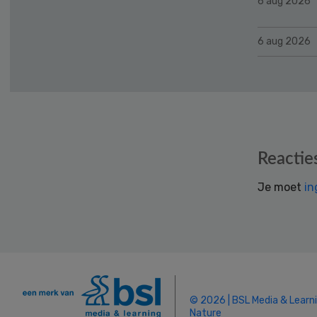
6 aug 2026
6 aug 2026
Reader
Reactie
Interactions
Je moet
in
© 2026 | BSL Media & Learn
Nature