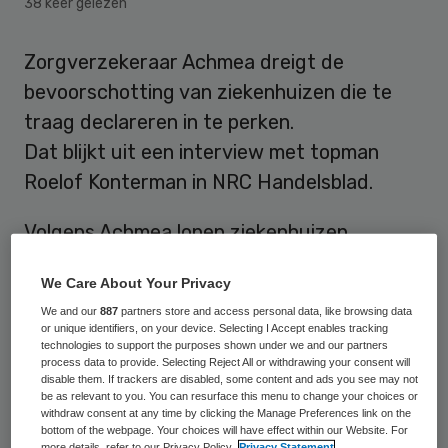
38 keer gelezen
Zorgverzekeraar Achmea dreigt de
bevoorschotting van ziekenhuizen die te
traag declareren in te perken.
Dat blijkt uit een interview met topman
Roelof Konterman in NRC Handelsblad.
Volgens Achmea lopen ziekenhuizen
massaal achter met het declareren van
We Care About Your Privacy
geleverde zorg, zo meldt
NRC
We and our
887
partners store and access personal data, like browsing data
Handelsblad
. Vier van de tien ziekenhuizen
or unique identifiers, on your device. Selecting I Accept enables tracking
technologies to support the purposes shown under we and our partners
in Nederland hebben grote achterstand bij
process data to provide. Selecting Reject All or withdrawing your consent will
het declareren van geleverde zorg, aldus
disable them. If trackers are disabled, some content and ads you see may not
be as relevant to you. You can resurface this menu to change your choices or
NRC. Achmea zegt nog niet de helft van de
withdraw consent at any time by clicking the Manage Preferences link on the
bottom of the webpage. Your choices will have effect within our Website. For
nota’s over 2012 binnen te hebben.
more details, refer to our Privacy Policy.
Privacy Statement