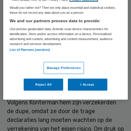
Daarnaast zijn slechts 6 van de 92
Would you rather not? Then we only place essential and statistical cookies,
these do not record any data about you as a person
ziekenhuizen “technisch in staat” om de in
We and our partners process data to provide:
2013 geleverde zorg nu al te factureren. De
Use precise geolocation data. Actively scan device characteristics for
achterstanden hangen samen met een
identification. Store and/or access information on a device. Personalised
advertising and content, advertising and content measurement, audience
nieuwe financieringssystematiek. Volgens
research and services development.
Achmea lukt het veel ziekenhuizen niet om
List of Partners (vendors)
de nieuwe zorgproducten adequaat te
registreren.
Manage Preferences
Druk
Reject All
I Accept
Volgens Konterman hem zijn verzekerden
de dupe, omdat ze door de trage
declaraties lang moeten wachten op de
verrekening van het eigen risico. Om druk op