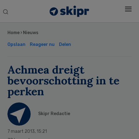
Search
this
Secondary
website
Sidebar
Home
›
Nieuws
Opslaan
Reageer nu
Delen
Achmea dreigt
bevoorschotting in te
perken
Skipr Redactie
7 maart 2013
,
15:21