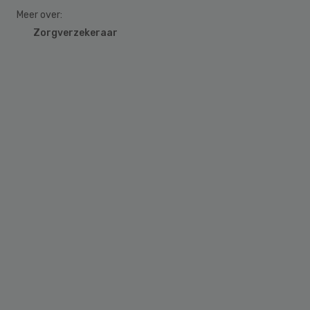
Meer over:
Zorgverzekeraar
Primary
Sidebar