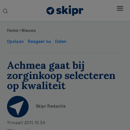
Search
this
Secondary
website
Sidebar
Home
›
Nieuws
Opslaan
Reageer nu
Delen
Achmea gaat bij
zorginkoop selecteren
op kwaliteit
Skipr Redactie
11 maart 2011
,
15:34