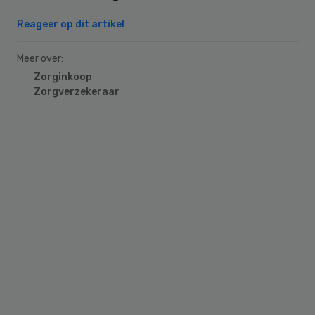
Reageer op dit artikel
Meer over:
Zorginkoop
Zorgverzekeraar
Primary
Sidebar