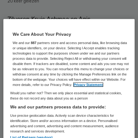
20 keer gelezen
Zilveren Kruis Achmea en Agis
Zorgverzekeringen contracteren per 1
We Care About Your Privacy
januari 2012 geen ziekenhuizen meer die
We and our
887
partners store and access personal data, like browsing data
niet voldoen aan de kwaliteitsnormen die de
or unique identifiers, on your device. Selecting I Accept enables tracking
technologies to support the purposes shown under we and our partners
Nederlandse Vereniging voor Heelkunde
process data to provide. Selecting Reject All or withdrawing your consent will
(NVvH) voor een achttal operaties heeft
disable them. If trackers are disabled, some content and ads you see may not
be as relevant to you. You can resurface this menu to change your choices or
vastgesteld.
withdraw consent at any time by clicking the Manage Preferences link on the
bottom of the webpage. Your choices will have effect within our Website. For
more details, refer to our Privacy Policy.
Privacy Statement
Specialisatie en concentratie
Would you rather not? Then we only place essential and statistical cookies,
these do not record any data about you as a person
We and our partners process data to provide:
Vooruitlopend hierop willen de
Use precise geolocation data. Actively scan device characteristics for
zorgverzekeraars van Achmea dit jaar
identification. Store and/or access information on a device. Personalised
advertising and content, advertising and content measurement, audience
samen met de ziekenhuizen de stap gaan
research and services development.
zetten naar specialisatie en concentratie
List of Partners (vendors)