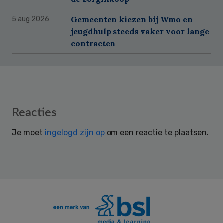
Gemeenten kiezen bij Wmo en
5 aug 2026
jeugdhulp steeds vaker voor lange
contracten
Reader
Reacties
Interactions
Je moet
ingelogd zijn op
om een reactie te plaatsen.