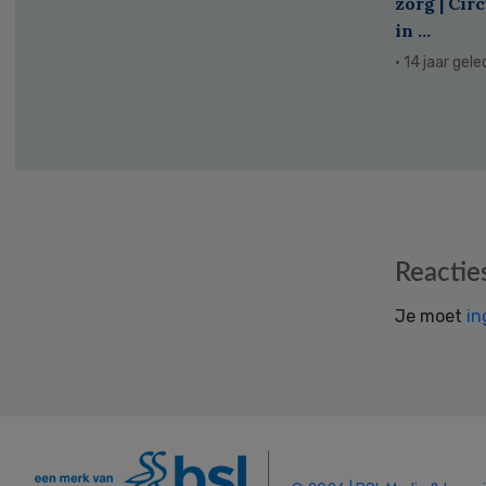
zorg | Cir
in ...
· 14 jaar gel
Reader
Reactie
Interactions
Je moet
in