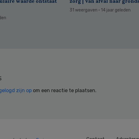
culaire waarde ontstaat
zorg | Van afval naar grond
31 weergaven
· 14 jaar geleden
eden
s
gelogd zijn op
om een reactie te plaatsen.