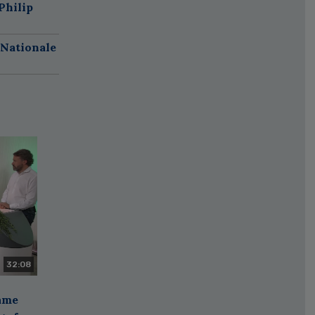
Philip
 Nationale
32:08
zame