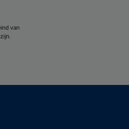
eind van
ijn.