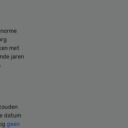
 enorme
org
aken met
nde jaren
n
 zouden
ie datum
nog
geen