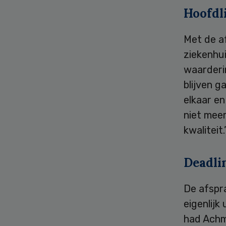
Hoofdl
Met de af
ziekenhu
waarderi
blijven 
elkaar en
niet mee
kwaliteit.
Deadli
De afspr
eigenlijk 
had Achm