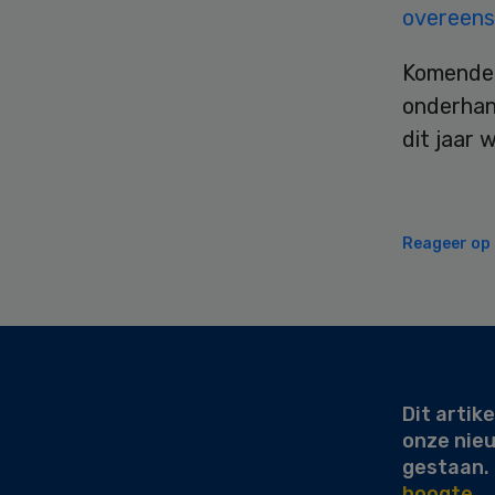
overeen
Komende 
onderhan
dit jaar 
Reageer op d
Secondary
Sidebar
Dit artike
onze nie
gestaan.
hoogte.