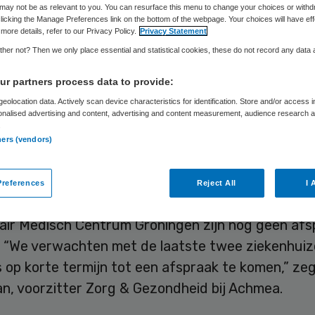
may not be as relevant to you. You can resurface this menu to change your choices or withd
licking the Manage Preferences link on the bottom of the webpage. Your choices will have eff
more details, refer to our Privacy Policy.
Privacy Statement
Skipr Redactie
18 april 2012
,
07:12
23 keer gelezen
her not? Then we only place essential and statistical cookies, these do not record any data
r partners process data to provide:
eolocation data. Actively scan device characteristics for identification. Store and/or access 
eeft met 91 van de 93 ziekenhuizen in Nederland
onalised advertising and content, advertising and content measurement, audience research 
temming bereikt over de zorginkoop voor 2012. O
.
ners (vendors)
andige klinieken zijn de afspraken bijna rond. De 
n de komende tijd omgezet in contracten.
references
Reject All
I 
et het Erasmus Universitair Medisch Centrum en 
tair Medisch Centrum Groningen zijn nog geen af
 “We verwachten met de laatste twee ziekenhui
 op korte termijn tot een afspraak te komen,” ze
n, voorzitter Zorg & Gezondheid bij Achmea.