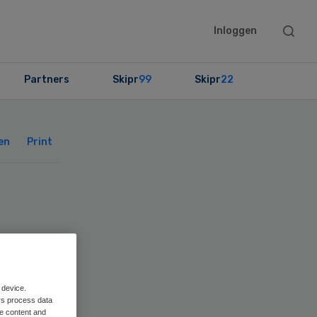
Searc
Inloggen
this
websit
Partners
Skipr
99
Skipr
22
Primary
Sidebar
en
Print
 device.
rs process data
me content and