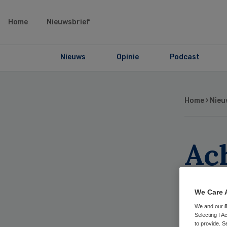
Home
Nieuwsbrief
Nieuws
Opinie
Podcast
Home
›
Nieu
Ac
con
We Care 
ro
We and our
Selecting I 
to provide. S