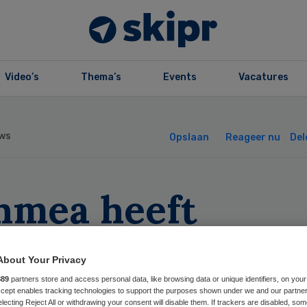
Video’s
Thema’s
Events
Vacatures
ws
Opslaan
Reageer nu
Del
hmea heeft
tractering bijna
About Your Privacy
nd
889
partners store and access personal data, like browsing data or unique identifiers, on your
Accept enables tracking technologies to support the purposes shown under we and our partne
electing Reject All or withdrawing your consent will disable them. If trackers are disabled, so