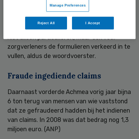
Manage Preferences
sinds vorig jaar beter zijn opgeleid in het
herkennen van onregelmatigheden in
Reject All
I Accept
ingediende declaraties. Overigens blijken
niet alleen particulieren, maar ook veel
zorgverleners de formulieren verkeerd in te
vullen, aldus de woordvoerster.
Fraude ingediende claims
Daarnaast vorderde Achmea vorig jaar bijna
6 ton terug van mensen van wie vaststond
dat ze gefraudeerd hadden bij het indienen
van claims. In 2008 was dat bedrag nog 1,3
miljoen euro. (ANP)