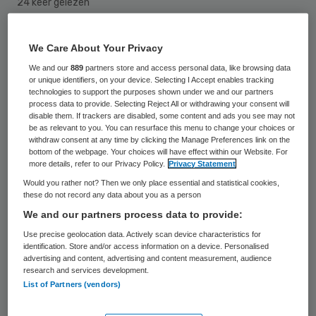
24 keer gelezen
Zorgverzekeraar Achmea heeft vorig jaar
We Care About Your Privacy
voor 8 miljoen euro teruggevorderd dat hij
We and our
889
partners store and access personal data, like browsing data
or unique identifiers, on your device. Selecting I Accept enables tracking
misgelopen was door verkeerd ingevulde
technologies to support the purposes shown under we and our partners
declaraties. Dat is ruim vijf keer zoveel als
process data to provide. Selecting Reject All or withdrawing your consent will
disable them. If trackers are disabled, some content and ads you see may not
het jaar ervoor. Dat heeft Achmea
be as relevant to you. You can resurface this menu to change your choices or
withdraw consent at any time by clicking the Manage Preferences link on the
bevestigd naar aanleiding van
bottom of the webpage. Your choices will have effect within our Website. For
more details, refer to our Privacy Policy.
Privacy Statement
berichtgeving in het Nederlands Dagblad.
Would you rather not? Then we only place essential and statistical cookies,
these do not record any data about you as a person
Opsporen foute declaraties
We and our partners process data to provide:
Use precise geolocation data. Actively scan device characteristics for
identification. Store and/or access information on a device. Personalised
Dat Achmea vorig jaar zoveel meer geld
advertising and content, advertising and content measurement, audience
heeft teruggehaald voor verkeerd
research and services development.
List of Partners (vendors)
ingevulde declaraties, komt volgens een
woordvoerster, doordat medewerkers