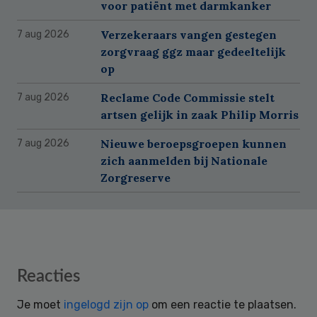
voor patiënt met darmkanker
Verzekeraars vangen gestegen
7 aug 2026
zorgvraag ggz maar gedeeltelijk
op
Reclame Code Commissie stelt
7 aug 2026
artsen gelijk in zaak Philip Morris
Nieuwe beroepsgroepen kunnen
7 aug 2026
zich aanmelden bij Nationale
Zorgreserve
Reader
Reacties
Interactions
Je moet
ingelogd zijn op
om een reactie te plaatsen.