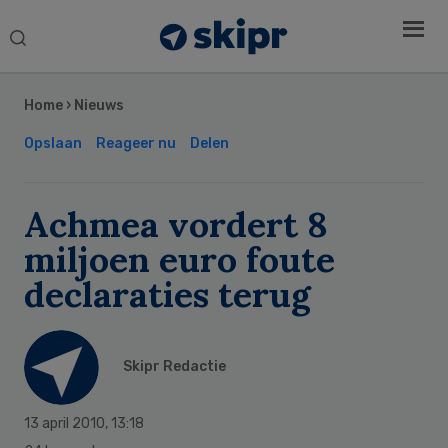
Search
this
Secondary
website
Sidebar
Home
›
Nieuws
Opslaan
Reageer nu
Delen
Achmea vordert 8
miljoen euro foute
declaraties terug
Skipr Redactie
13 april 2010
,
13:18