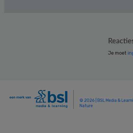
Reader
Reactie
Interactions
Je moet
in
© 2026 | BSL Media & Learn
Nature