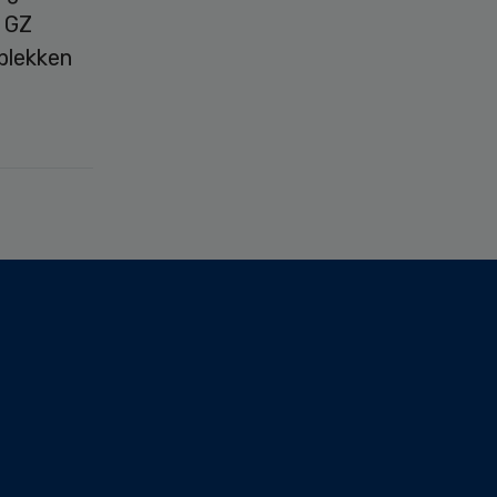
t GZ
plekken