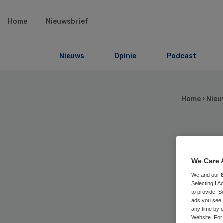
Home
Nieuwsbrief
Nieuws
Opinie
Podcast
Home
›
Nieu
Ac
We Care 
opl
We and our
Selecting I 
to provide. S
psy
ads you see 
any time by c
Website. For 