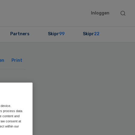
Searc
Inloggen
this
websit
Partners
Skipr
99
Skipr
22
Primary
Sidebar
en
Print
 device.
rs process data
me content and
t
raw consent at
ect within our