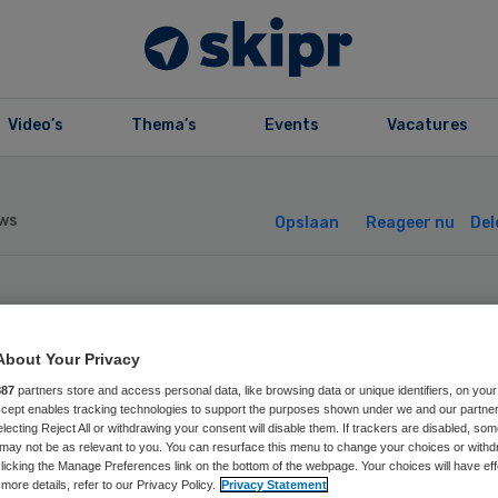
Video’s
Thema’s
Events
Vacatures
ws
Opslaan
Reageer nu
Del
hterhoekse
About Your Privacy
eiding tot GZ-
887
partners store and access personal data, like browsing data or unique identifiers, on your
Accept enables tracking technologies to support the purposes shown under we and our partne
electing Reject All or withdrawing your consent will disable them. If trackers are disabled, so
choloog van star
may not be as relevant to you. You can resurface this menu to change your choices or withd
licking the Manage Preferences link on the bottom of the webpage. Your choices will have eff
more details, refer to our Privacy Policy.
Privacy Statement