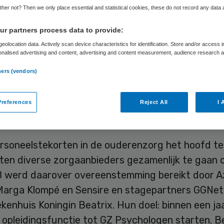
her not? Then we only place essential and statistical cookies, these do not record any data
r partners process data to provide:
Skipr Redactie
19 september 2019
,
09:13
79 keer gelezen
eolocation data. Actively scan device characteristics for identification. Store and/or access 
onalised advertising and content, advertising and content measurement, audience research 
.
ners (vendors)
nale opleiding tot Gezondheidspsycholoog (GZ-ps
hterhoek is van start gegaan met twee psychologe
oet de komende jaren groeien naar zes permanen
references
Reject All
I 
splaatsen.
rsoneelstekorten in de ouderenzorg het hoofd te
oten diverse zorgaanbieders gezamenlijk te gaan o
8 werd daarover overeenstemming bereikt door A
Marga Klompé en Sensire en stagepartners GGNet
kenhuis Koningin Beatrix. Hun doel: binnen een ja
 opleidingsfunctie tot GZ Psychologen starten. B