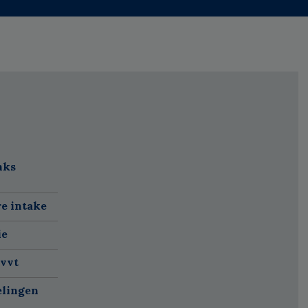
nks
re intake
ie
 vvt
elingen