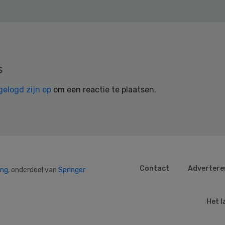
s
gelogd zijn op
om een reactie te plaatsen.
Contact
Advertere
ing
, onderdeel van
Springer
Het l