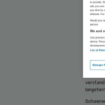
to provide. S
ads you see 
any time by c
Website. For 
Would you rat
person
We and ou
Medicijne
Use precise g
schadelij
device. Pers
development
Dat conc
List of Part
Universi
Manage P
Het gebru
jaren fli
verstand
langeterm
Schweren