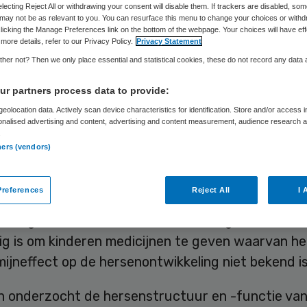
electing Reject All or withdrawing your consent will disable them. If trackers are disabled, so
may not be as relevant to you. You can resurface this menu to change your choices or withd
licking the Manage Preferences link on the bottom of the webpage. Your choices will have eff
more details, refer to our Privacy Policy.
Privacy Statement
Skipr Redactie
5 december 2016
,
08:58
24 keer gelezen
her not? Then we only place essential and statistical cookies, these do not record any data
r partners process data to provide:
n tegen ADHD leiden op de lange termijn niet tot
eolocation data. Actively scan device characteristics for identification. Store and/or access 
ke effecten op de ontwikkeling van het brein van k
onalised advertising and content, advertising and content measurement, audience research 
.
ludeert hersenonderzoeker Lizanne Schweren va
ners (vendors)
tair Medisch Centrum Groningen in een promotieo
references
Reject All
I 
ik van ADHD-medicatie zoals Ritalin is in de afg
nk toegenomen. Maar veel mensen vragen zich af o
ig is om kinderen medicijnen te geven waarvan he
ijneffect op de hersenontwikkeling niet bekend is
 onderzocht de hersenstructuur en -functie van 