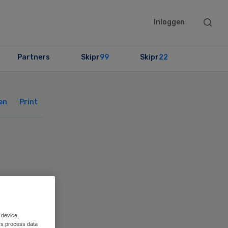
Searc
Inloggen
this
websit
Partners
Skipr
99
Skipr
22
Primary
Sidebar
en
Print
ge
 device.
rs process data