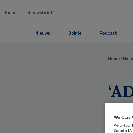
Home
Nieuwsbrief
Nieuws
Opinie
Podcast
Home
›
Nieu
‘A
ons
ter
We Care 
We and our
Selecting I 