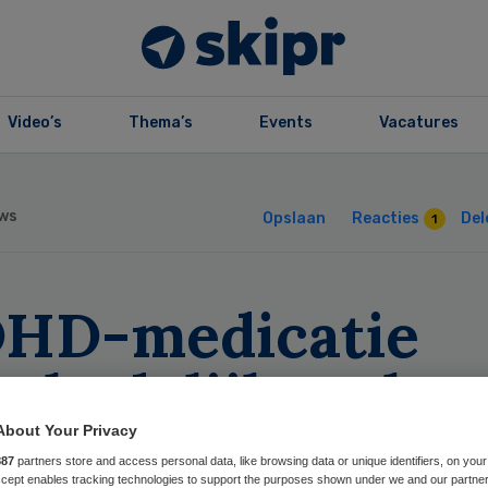
Video’s
Thema’s
Events
Vacatures
ws
Opslaan
Reacties
Del
1
DHD-medicatie
chadelijk op lan
mijn’
About Your Privacy
887
partners store and access personal data, like browsing data or unique identifiers, on your
Accept enables tracking technologies to support the purposes shown under we and our partne