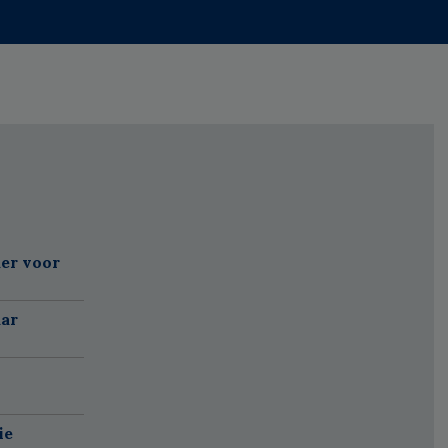
er voor
aar
ie