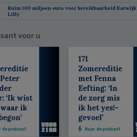
Ruim 100 miljoen euro voor bereikbaarheid Katwijk 
Lilly
sant voor u
171
ereditie
Zomereditie
Peter
met Fenna
der
Eefting: ‘In
: ‘Ik wist
de zorg mis
 waar ik
ik het yes!-
begon’
gevoel’
r de podcast
Naar de podcast