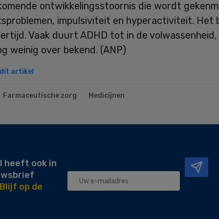
komende ontwikkelingsstoornis die wordt gekenm
problemen, impulsiviteit en hyperactiviteit. Het b
dertijd. Vaak duurt ADHD tot in de volwassenheid
og weinig over bekend. (ANP)
it artikel
Farmaceutische zorg
Medicijnen
l heeft ook in
uwsbrief
Blijf op de