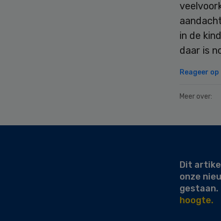
veelvoor
aandachts
in de kin
daar is n
Reageer op d
Meer over:
Secondary
Sidebar
Dit artike
onze nie
gestaan.
hoogte.