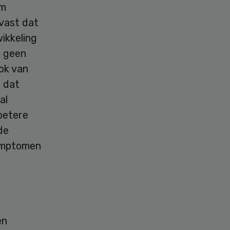
im
 vast dat
ikkeling
e geen
ok van
 dat
al
 betere
de
symptomen
en