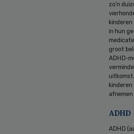
zo’n dui
vierhond
kinderen
in hun ge
medicatie
groot be
ADHD-med
verminder
uitkomst.
kinderen
afnemen 
ADHD
ADHD (aa