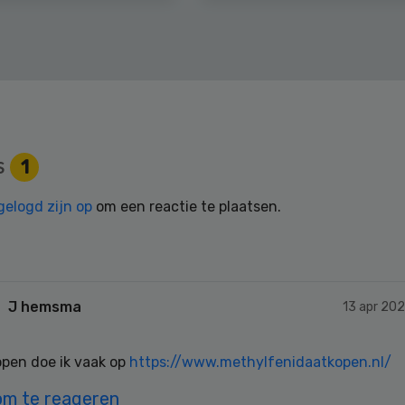
s
1
gelogd zijn op
om een reactie te plaatsen.
J hemsma
13 apr 202
kopen doe ik vaak op
https://www.methylfenidaatkopen.nl/
om te reageren