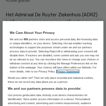
90 keer gelezen
Het Admiraal De Ruyter Ziekenhuis (ADRZ)
in Vlissingen mag gaan crowdfunden voor
een verbouwing. De Autoriteit Financiële
We Care About Your Privacy
Markten (AFM) heeft daarvoor
We and our
889
partners store and access personal data, like browsing data
toestemming gegeven.
or unique identifiers, on your device. Selecting I Accept enables tracking
technologies to support the purposes shown under we and our partners
process data to provide. Selecting Reject All or withdrawing your consent will
Dit meldt
Omroep Zeeland op 29 september
.
disable them. If trackers are disabled, some content and ads you see may not
be as relevant to you. You can resurface this menu to change your choices or
Het ADRZ heeft twintig miljoen euro nodig
withdraw consent at any time by clicking the Manage Preferences link on the
bottom of the webpage. Your choices will have effect within our Website. For
voor de renovatie van het ziekenhuis.
more details, refer to our Privacy Policy.
Privacy Statement
Would you rather not? Then we only place essential and statistical cookies,
these do not record any data about you as a person
Projectontwikkelaar
We and our partners process data to provide:
Use precise geolocation data. Actively scan device characteristics for
De instelling kreeg de financiering niet rond
identification. Store and/or access information on a device. Personalised
bij de banken. Die stonden niet te trappelen
advertising and content, advertising and content measurement, audience