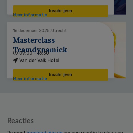
Inschrijven
Meer informatie
16 december 2025, Utrecht
Masterclass
Teamdynamiek
09:00 - 16:30
Van der Valk Hotel
Inschrijven
Meer informatie
Reader
Reacties
Interactions
Je moet
ingelogd zijn op
om een reactie te plaatsen.