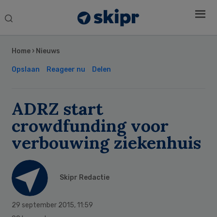
Search
this
Secondary
website
Sidebar
Home
›
Nieuws
Opslaan
Reageer nu
Delen
ADRZ start
crowdfunding voor
verbouwing ziekenhuis
Skipr Redactie
29 september 2015
,
11:59