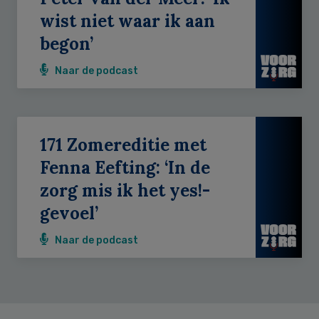
wist niet waar ik aan
begon’
Naar de podcast
171 Zomereditie met
Fenna Eefting: ‘In de
zorg mis ik het yes!-
gevoel’
Naar de podcast