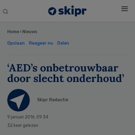
Search
this
Secondary
website
Sidebar
Home
›
Nieuws
Opslaan
Reageer nu
Delen
‘AED’s onbetrouwbaar
door slecht onderhoud’
Skipr Redactie
9 januari 2016
,
09:34
32 keer gelezen