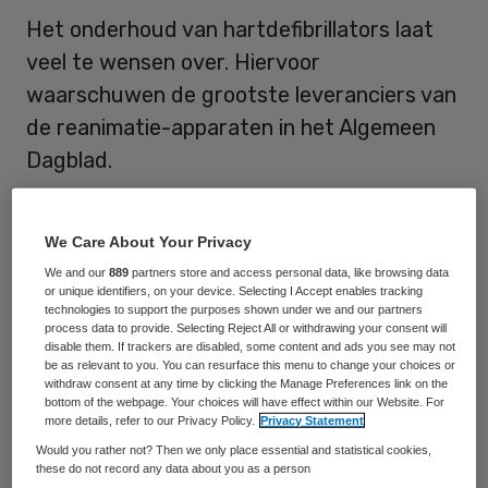
Het onderhoud van hartdefibrillators laat
veel te wensen over. Hiervoor
waarschuwen de grootste leveranciers van
de reanimatie-apparaten in het Algemeen
Dagblad.
Door hoge kosten en onwetendheid worden
We Care About Your Privacy
veel automatische externe defibrillators
We and our
889
partners store and access personal data, like browsing data
slecht onderhouden, schrijft
de krant
.
or unique identifiers, on your device. Selecting I Accept enables tracking
Eigenaren hangen het levensreddende
technologies to support the purposes shown under we and our partners
process data to provide. Selecting Reject All or withdrawing your consent will
schokapparaat wel in hun pand op, maar
disable them. If trackers are disabled, some content and ads you see may not
be as relevant to you. You can resurface this menu to change your choices or
kijken er dan nauwelijks meer naar om,
withdraw consent at any time by clicking the Manage Preferences link on the
bottom of the webpage. Your choices will have effect within our Website. For
stellen leveranciers Medisol en Vivon.
more details, refer to our Privacy Policy.
Privacy Statement
Medisol hield een jaar geleden een actie
Would you rather not? Then we only place essential and statistical cookies,
these do not record any data about you as a person
onder klanten om de AED’s gratis te keuren.