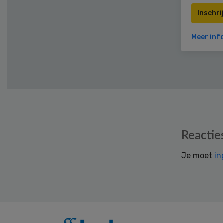
Inschri
Meer inf
Reader
Reactie
Interactions
Je moet
in