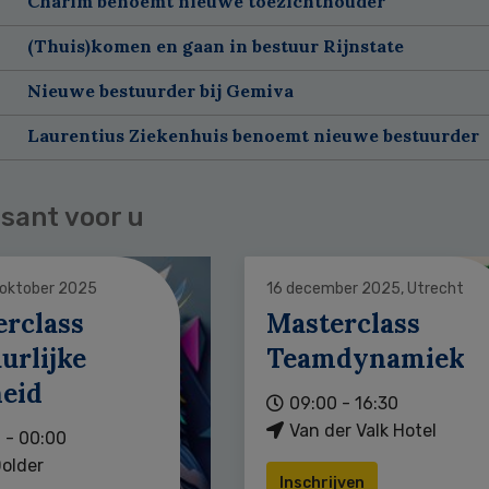
Charim benoemt nieuwe toezichthouder
(Thuis)komen en gaan in bestuur Rijnstate
Nieuwe bestuurder bij Gemiva
Laurentius Ziekenhuis benoemt nieuwe bestuurder
sant voor u
 oktober 2025
16 december 2025, Utrecht
erclass
Masterclass
urlijke
Teamdynamiek
heid
09:00 - 16:30
Van der Valk Hotel
 - 00:00
older
Inschrijven