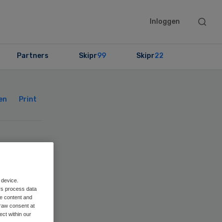
Searc
Inloggen
this
websit
Partners
Skipr
99
Skipr
22
Primary
Sidebar
en
Print
w
t
 device.
rs process data
me content and
is
raw consent at
ect within our