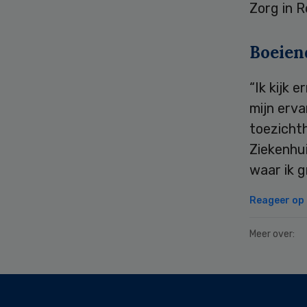
Zorg in R
Boeien
“Ik kijk 
mijn erva
toezichth
Ziekenhu
waar ik g
Reageer op d
Meer over:
Secondary
Sidebar