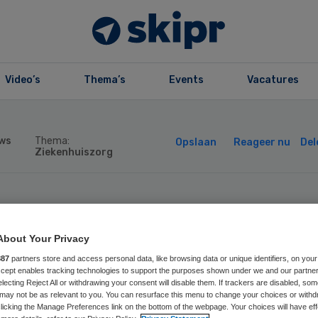
Video’s
Thema’s
Events
Vacatures
ws
Thema:
Opslaan
Reageer nu
Del
Ziekenhuiszorg
nes Klaren nieu
About Your Privacy
 raad van toezich
887
partners store and access personal data, like browsing data or unique identifiers, on your
Accept enables tracking technologies to support the purposes shown under we and our partne
electing Reject All or withdrawing your consent will disable them. If trackers are disabled, so
asstad Ziekenhu
may not be as relevant to you. You can resurface this menu to change your choices or withd
licking the Manage Preferences link on the bottom of the webpage. Your choices will have eff