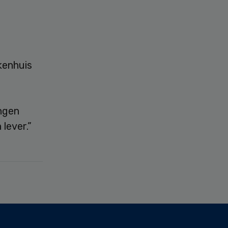
ekenhuis
ngen
lever.”