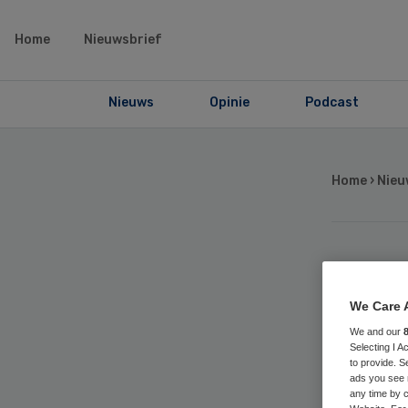
Home
Nieuwsbrief
Nieuws
Opinie
Podcast
Home
›
Nieu
Ag
We Care 
lid
We and our
Selecting I 
to provide. S
Ma
ads you see 
any time by c