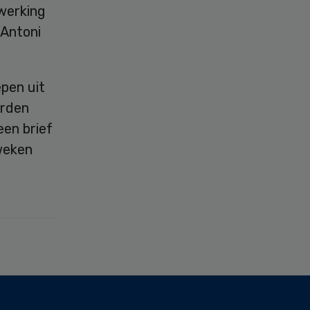
werking
 Antoni
pen uit
orden
en brief
 weken