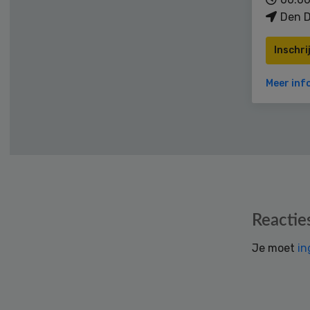
Den D
Inschri
Meer inf
Reader
Reactie
Interactions
Je moet
in