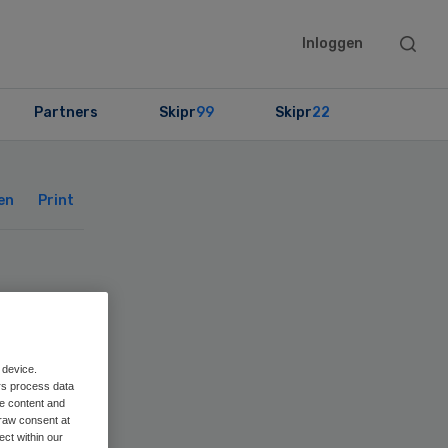
Searc
Inloggen
this
websit
Partners
Skipr
99
Skipr
22
Primary
Sidebar
en
Print
en
VL
 device.
rs process data
me content and
raw consent at
ect within our