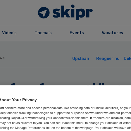
Video’s
Thema’s
Events
Vacatures
ws
Opslaan
Reageer nu
Del
le kankerpatiënt
otervaart naar A
About Your Privacy
889
partners store and access personal data, like browsing data or unique identifiers, on your
Accept enables tracking technologies to support the purposes shown under we and our partne
electing Reject All or withdrawing your consent will disable them. If trackers are disabled, so
may not be as relevant to you. You can resurface this menu to change your choices or withd
licking the Manage Preferences link on the bottom of the webpage. Your choices will have eff