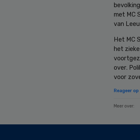
bevolkin
met MC S
van Leeu
Het MC Sl
het zieke
voortgez
over. Pol
voor zov
Reageer op d
Meer over:
Secondary
Sidebar