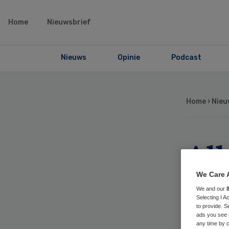
Home
Nieuwsbrief
Nieuws
Opinie
Podcast
Home
›
Nieu
Al
Sl
We Care 
We and our
Selecting I 
to provide. S
ads you see 
any time by c