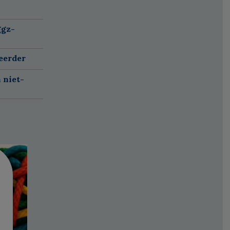
ggz-
eerder
 niet-