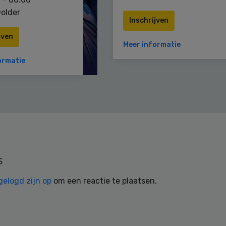
older
Inschrijven
jven
Meer informatie
ormatie
s
gelogd zijn op
om een reactie te plaatsen.