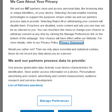
38 keer gelezen
We Care About Your Privacy
We and our
887
partners store and access personal data, like browsing data
or unique identifiers, on your device. Selecting I Accept enables tracking
De rechtbank in Overijssel heeft op 12 mei
technologies to support the purposes shown under we and our partners
process data to provide. Selecting Reject All or withdrawing your consent will
Avant Zorg en Welzijn in Almelo failliet
disable them. If trackers are disabled, some content and ads you see may not
verklaard. Het faillissement wordt
be as relevant to you. You can resurface this menu to change your choices or
withdraw consent at any time by clicking the Manage Preferences link on the
afgehandeld door curator Wouter Weenink.
bottom of the webpage. Your choices will have effect within our Website. For
more details, refer to our Privacy Policy.
Privacy Statement
Avant Zorg en Welzijn
houdt zich bezig met
Would you rather not? Then we only place essential and statistical cookies,
these do not record any data about you as a person
persoonlijke verzorging, verpleging,
We and our partners process data to provide:
begeleiding, dagbesteding en huishoudelijke
Use precise geolocation data. Actively scan device characteristics for
hulp. Op de eigen website laat de
identification. Store and/or access information on a device. Personalised
advertising and content, advertising and content measurement, audience
organisatie zich voor staan op een
research and services development.
List of Partners (vendors)
persoonlijke en betrokken benadering en
onze pro-life visie. Volgens het
Manage Preferences
handelsregister werkten er
twaalf mensen
.