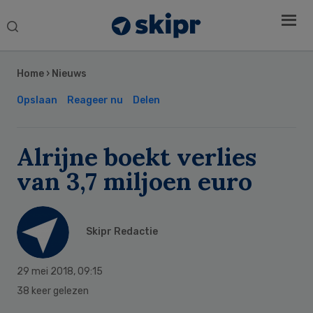
Search
this
Secondary
website
Sidebar
Home
›
Nieuws
Opslaan
Reageer nu
Delen
Alrijne boekt verlies
van 3,7 miljoen euro
Skipr Redactie
29 mei 2018
,
09:15
38 keer gelezen