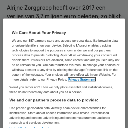
Alrijne Zorggroep heeft over 2017 een
verlies van 3,7 miljoen euro geleden, zo blijkt
uit het onlangs gedeponeerde jaarverslag.
In 2016 noteerde de zorggroep nog een
We Care About Your Privacy
verlies van 6,2 miljoen euro. Alrijne schrijft
We and our
887
partners store and access personal data, like browsing data
or unique identifiers, on your device. Selecting I Accept enables tracking
het negatieve resultaat in 2017 onder meer
technologies to support the purposes shown under we and our partners
process data to provide. Selecting Reject All or withdrawing your consent will
toe aan de onvoorzien langere sluiting na
disable them. If trackers are disabled, some content and ads you see may not
be as relevant to you. You can resurface this menu to change your choices or
een verbouwing van het operatiecomplex in
withdraw consent at any time by clicking the Manage Preferences link on the
Leiden en investeringen in nieuwe zorg.
bottom of the webpage. Your choices will have effect within our Website. For
more details, refer to our Privacy Policy.
Privacy Statement
Would you rather not? Then we only place essential and statistical cookies,
De verpleeghuizen van Alrijne behaalden in
these do not record any data about you as a person
2017 een positief resultaat, tegenover een
We and our partners process data to provide:
verlies van 2,9 miljoen een jaar eerder. De
Use precise geolocation data. Actively scan device characteristics for
identification. Store and/or access information on a device. Personalised
ziekenhuispoot laat vanaf september 2017
advertising and content, advertising and content measurement, audience
research and services development.
een financiële verbetering zien, die volgens