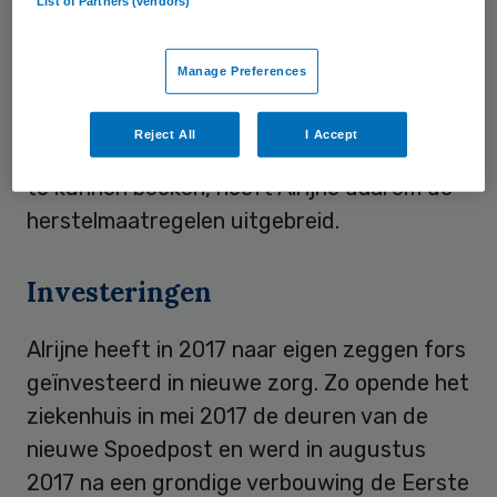
List of Partners (vendors)
de zorggroep ook in 2018 lijkt te worden
doorgezet.
Bezuinigingsmaatregelen die in
Manage Preferences
april 2017 zijn ingesteld
hebben echter nog
niet tot het gewenste positieve resultaat
Reject All
I Accept
geleid. Om financieel weer positief resultaat
te kunnen boeken, heeft Alrijne daarom de
herstelmaatregelen uitgebreid.
Investeringen
Alrijne heeft in 2017 naar eigen zeggen fors
geïnvesteerd in nieuwe zorg. Zo opende het
ziekenhuis in mei 2017 de deuren van de
nieuwe Spoedpost en werd in augustus
2017 na een grondige verbouwing de Eerste