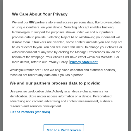
25 keer gelezen
We Care About Your Privacy
Dementerende bejaarden moeten een chip
We and our
887
partners store and access personal data, like browsing data
in hun kleding krijgen, zodat ze bij
or unique identifiers, on your device. Selecting I Accept enables tracking
technologies to support the purposes shown under we and our partners
vermissing gemakkelijk zijn op te sporen.
process data to provide. Selecting Reject All or withdrawing your consent will
disable them. If trackers are disabled, some content and ads you see may not
Daarvoor pleiten het landelijke bureau
be as relevant to you. You can resurface this menu to change your choices or
vermiste personen van de politie en
withdraw consent at any time by clicking the Manage Preferences link on the
bottom of the webpage. Your choices will have effect within our Website. For
belangenorganisatie Alzheimer Nederland,
more details, refer to our Privacy Policy.
Privacy Statement
schrijft het AD. Het systeem bestaat al in
Would you rather not? Then we only place essential and statistical cookies,
these do not record any data about you as a person
enkele Scandinavische landen en ook in
We and our partners process data to provide:
België zijn plannen om ‘risicobejaarden’ van
Use precise geolocation data. Actively scan device characteristics for
een chip te voorzien.
identification. Store and/or access information on a device. Personalised
advertising and content, advertising and content measurement, audience
research and services development.
List of Partners (vendors)
Vermiste personen
Een woordvoerder van het landelijk bureau
Manage Preferences