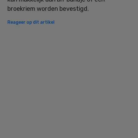
broekriem worden bevestigd.
Reageer op dit artikel
Primary
Sidebar