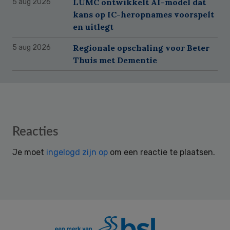
LUMC ontwikkelt AI-model dat
5 aug 2026
kans op IC-heropnames voorspelt
en uitlegt
Regionale opschaling voor Beter
5 aug 2026
Thuis met Dementie
Reader
Reacties
Interactions
Je moet
ingelogd zijn op
om een reactie te plaatsen.