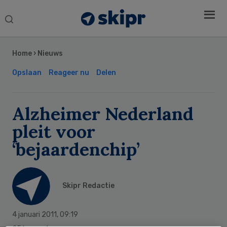
Search
this
Secondary
website
Sidebar
Home
›
Nieuws
Opslaan
Reageer nu
Delen
Alzheimer Nederland
pleit voor
‘bejaardenchip’
Skipr Redactie
4 januari 2011
,
09:19