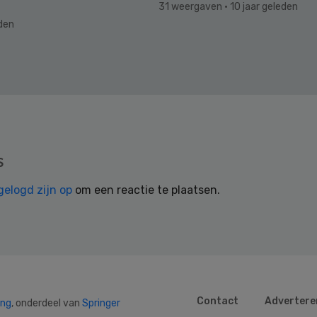
31 weergaven
· 10 jaar geleden
eden
s
gelogd zijn op
om een reactie te plaatsen.
Contact
Advertere
ing
, onderdeel van
Springer