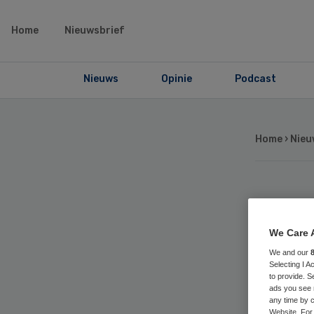
Home
Nieuwsbrief
Nieuws
Opinie
Podcast
Home
›
Nieu
Am
We Care 
mo
We and our
Selecting I 
ma
to provide. S
ads you see 
any time by c
Website. For 