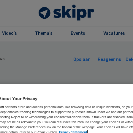
Video’s
Thema’s
Events
Vacatures
ws
Opslaan
Reageer nu
Del
bulancemedewe
About Your Privacy
gen zelf rooster
889
partners store and access personal data, like browsing data or unique identifiers, on your
Accept enables tracking technologies to support the purposes shown under we and our partne
ken
electing Reject All or withdrawing your consent will disable them. If trackers are disabled, so
may not be as relevant to you. You can resurface this menu to change your choices or withd
licking the Manage Preferences link on the bottom of the webpage. Your choices will have eff
more details, refer to our Privacy Policy.
Privacy Statement