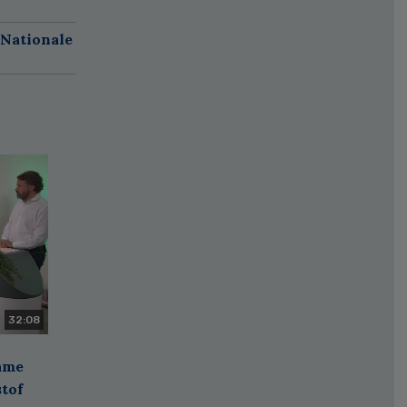
 Nationale
32:08
zame
stof