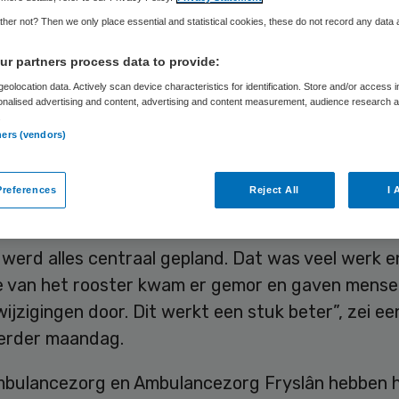
her not? Then we only place essential and statistical cookies, these do not record any data
Skipr Redactie
14 december 2015
,
09:27
30 keer gelezen
r partners process data to provide:
eolocation data. Actively scan device characteristics for identification. Store and/or access 
onalised advertising and content, advertising and content measurement, audience research 
.
emedewerkers in Drenthe en in delen van Friesl
ners (vendors)
 deels zelf bepalen wanneer ze werken. Ze kunnen
en. Managers grijpen pas in als er diensten dubbe
references
Reject All
I 
et ingevuld.
werd alles centraal gepland. Dat was veel werk e
ie van het rooster kwam er gemor en gaven mens
wijzigingen door. Dit werkt een stuk beter”, zei ee
erder maandag.
ulancezorg en Ambulancezorg Fryslân hebben 