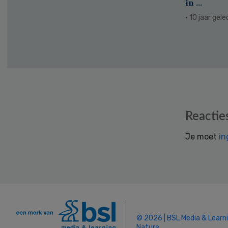
in ...
· 10 jaar gel
Reader
Reactie
Interactions
Je moet
in
© 2026 | BSL Media & Learn
Nature