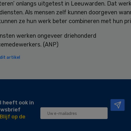
steren’ onlangs uitgetest in Leeuwarden. Dat wer
 diensten. Als mensen zelf kunnen doorgeven wan
kunnen ze hun werk beter combineren met hun pri
iensten werken ongeveer driehonderd
cemedewerkers. (ANP)
it artikel
l heeft ook in
uwsbrief
Blijf op de