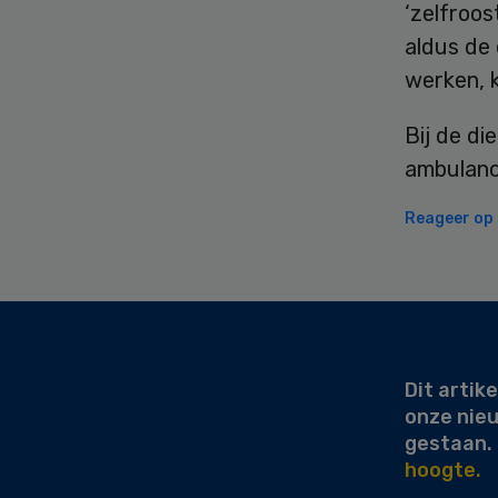
‘zelfroo
aldus de
werken, 
Bij de d
ambulan
Reageer op d
Secondary
Sidebar
Dit artike
onze nie
gestaan.
hoogte.