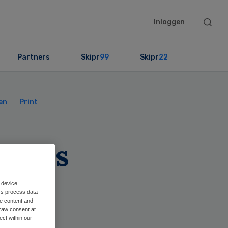
Searc
Inloggen
this
websit
Partners
Skipr
99
Skipr
22
Primary
Sidebar
en
Print
rkers
 device.
rs process data
me content and
raw consent at
ect within our