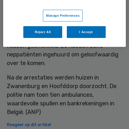
waard, omgerekend 53 miljoen euro.
Manage Preferences
De groep reed al langer op en neer. De
politie denkt dat de bendeleden in totaal
Reject All
I Accept
meer dan een miljard pond aan drugs
hebben gesmokkeld. Ze hadden zelfs
neppatiënten ingehuurd om geloofwaardig
over te komen.
Na de arrestaties werden huizen in
Zwanenburg en Hoofddorp doorzocht. De
politie nam toen tien ambulances,
waardevolle spullen en bankrekeningen in
België. (ANP)
Reageer op dit artikel