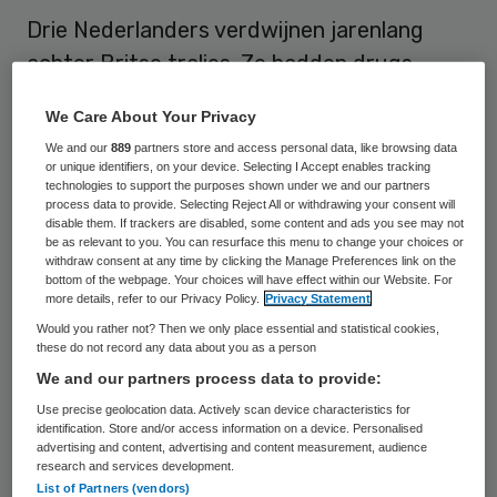
Drie Nederlanders verdwijnen jarenlang
achter Britse tralies. Ze hadden drugs
gesmokkeld in een omgebouwde ambulance.
We Care About Your Privacy
Leonardus B. kreeg 28 jaar, Olof S. werd
We and our
889
partners store and access personal data, like browsing data
veroordeeld tot 24 jaar celstraf en Richard
or unique identifiers, on your device. Selecting I Accept enables tracking
technologies to support the purposes shown under we and our partners
E. hoorde een straf van 18 jaar. Dat
process data to provide. Selecting Reject All or withdrawing your consent will
disable them. If trackers are disabled, some content and ads you see may not
oordeelde een Britse rechter vrijdag.
be as relevant to you. You can resurface this menu to change your choices or
withdraw consent at any time by clicking the Manage Preferences link on the
De drie liepen in juni tegen de lamp. Ze
bottom of the webpage. Your choices will have effect within our Website. For
more details, refer to our Privacy Policy.
Privacy Statement
waren per veerboot naar Groot-Brittannië
Would you rather not? Then we only place essential and statistical cookies,
gegaan en werden later in de buurt van
these do not record any data about you as a person
We and our partners process data to provide:
Birmingham gecontroleerd. In hun
Use precise geolocation data. Actively scan device characteristics for
ambulance vonden agenten 193 kilo
identification. Store and/or access information on a device. Personalised
cocaïne, 74 kilo heroïne en twee kilo xtc. Die
advertising and content, advertising and content measurement, audience
research and services development.
drugs waren bij elkaar 38 miljoen pond
List of Partners (vendors)