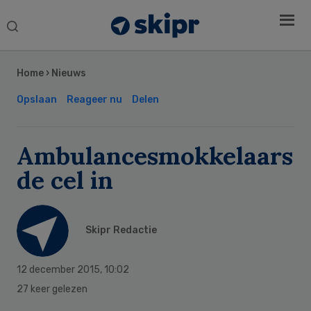
Search
this
Secondary
website
Sidebar
Home
›
Nieuws
Opslaan
Reageer nu
Delen
Ambulancesmokkelaars
de cel in
Skipr Redactie
12 december 2015
,
10:02
27 keer gelezen