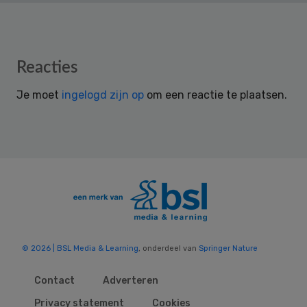
Reader
Reacties
Interactions
Je moet
ingelogd zijn op
om een reactie te plaatsen.
© 2026 | BSL Media & Learning
, onderdeel van
Springer Nature
Contact
Adverteren
Privacy statement
Cookies