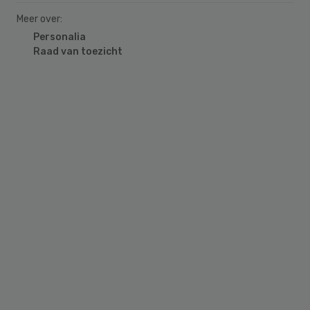
Meer over:
Personalia
Raad van toezicht
Primary
Sidebar