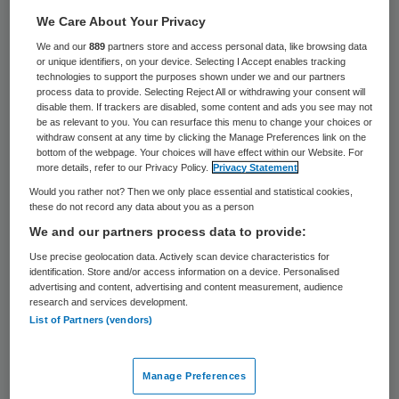
21 april 2023
,
10:17
We Care About Your Privacy
896 keer gelezen
We and our
889
partners store and access personal data, like browsing data
or unique identifiers, on your device. Selecting I Accept enables tracking
De ambulancediensten van Noord- en Zuid-
technologies to support the purposes shown under we and our partners
process data to provide. Selecting Reject All or withdrawing your consent will
Limburg zijn eerder dit jaar gefuseerd en
disable them. If trackers are disabled, some content and ads you see may not
be as relevant to you. You can resurface this menu to change your choices or
vormen nu een ambulancevoorziening voor
withdraw consent at any time by clicking the Manage Preferences link on the
heel Limburg.
bottom of the webpage. Your choices will have effect within our Website. For
more details, refer to our Privacy Policy.
Privacy Statement
Would you rather not? Then we only place essential and statistical cookies,
these do not record any data about you as a person
Het enige wat nog miste was een raad van
We and our partners process data to provide:
toezicht. Deze is sinds 1 april compleet.
Use precise geolocation data. Actively scan device characteristics for
identification. Store and/or access information on a device. Personalised
advertising and content, advertising and content measurement, audience
De leden
research and services development.
List of Partners (vendors)
Bart Berden is de voorzitter van de raad
van toezicht. Berden is hoogleraar
Manage Preferences