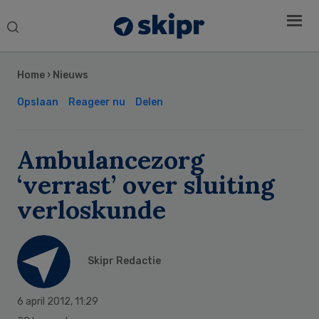
Search
this
Secondary
website
Sidebar
Home
›
Nieuws
Opslaan
Reageer nu
Delen
Ambulancezorg
‘verrast’ over sluiting
verloskunde
Skipr Redactie
6 april 2012
,
11:29