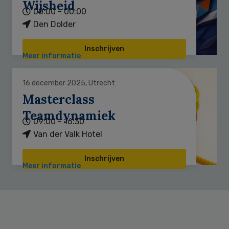
Wijsheid
00:00 - 00:00
Den Dolder
Inschrijven
Meer informatie
16 december 2025, Utrecht
Masterclass
Teamdynamiek
09:00 - 16:30
Van der Valk Hotel
Inschrijven
Meer informatie