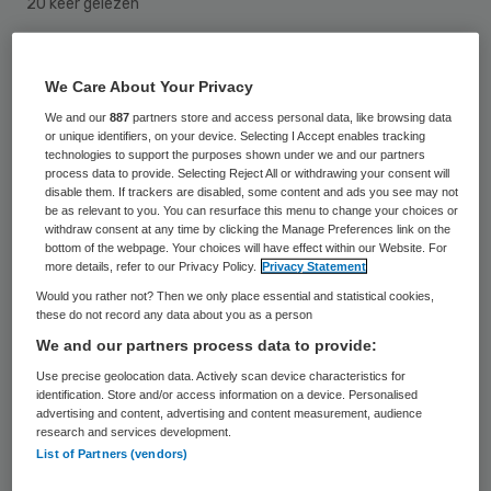
20 keer gelezen
De verhuizing van de acute verloskunde uit
We Care About Your Privacy
het Diaconessenhuis Meppel naar de Isala
We and our
887
partners store and access personal data, like browsing data
klinieken in Zwolle kan niet per 1 juli. “Dat is
or unique identifiers, on your device. Selecting I Accept enables tracking
technologies to support the purposes shown under we and our partners
voor ons absoluut onbespreekbaar”, zegt
process data to provide. Selecting Reject All or withdrawing your consent will
disable them. If trackers are disabled, some content and ads you see may not
directeur Tjerk Hiddes van de UMCG
be as relevant to you. You can resurface this menu to change your choices or
Ambulancezorg in het Dagblad van het
withdraw consent at any time by clicking the Manage Preferences link on the
bottom of the webpage. Your choices will have effect within our Website. For
Noorden.
more details, refer to our Privacy Policy.
Privacy Statement
Would you rather not? Then we only place essential and statistical cookies,
Hiddes is
“onaangenaam verrast”
over het
these do not record any data about you as a person
We and our partners process data to provide:
besluit van de zelfstandige regiomaatschap
Use precise geolocation data. Actively scan device characteristics for
gynaecologie om de acute verloskunde per
identification. Store and/or access information on a device. Personalised
1 juli in Meppel te sluiten. Voorwaarde is wel
advertising and content, advertising and content measurement, audience
research and services development.
de garantie dat zwangere vrouwen in de
List of Partners (vendors)
regio Meppel
binnen 45 minuten
in een van