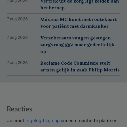
Vertrek uit de zorg ligt zelden aan
7 aug 2026
het beroep
Máxima MC komt met routekaart
7 aug 2026
voor patiënt met darmkanker
Verzekeraars vangen gestegen
7 aug 2026
zorgvraag ggz maar gedeeltelijk
op
Reclame Code Commissie stelt
7 aug 2026
artsen gelijk in zaak Philip Morris
Reader
Reacties
Interactions
Je moet
ingelogd zijn op
om een reactie te plaatsen.