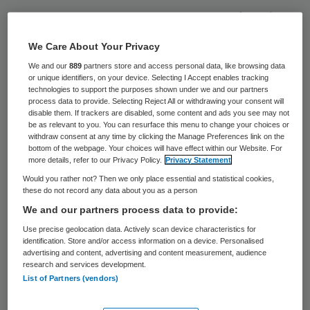
Het Academisch Medisch Centrum (AMC) in
Amsterdam is nog niet klaar met het
We Care About Your Privacy
onderzoeken van kinderen die mogelijk
We and our
889
partners store and access personal data, like browsing data
slachtoffer zijn van de grote zedenzaak in
or unique identifiers, on your device. Selecting I Accept enables tracking
technologies to support the purposes shown under we and our partners
de hoofdstad. Dit heeft een woordvoerster
process data to provide. Selecting Reject All or withdrawing your consent will
disable them. If trackers are disabled, some content and ads you see may not
van het ziekenhuis vrijdag gezegd.
be as relevant to you. You can resurface this menu to change your choices or
withdraw consent at any time by clicking the Manage Preferences link on the
bottom of the webpage. Your choices will have effect within our Website. For
more details, refer to our Privacy Policy.
Privacy Statement
Onderzoek
Would you rather not? Then we only place essential and statistical cookies,
these do not record any data about you as a person
Het onderzoek staat in de week tussen
We and our partners process data to provide:
kerst en oud en nieuw op een laag pitje. De
Use precise geolocation data. Actively scan device characteristics for
kinderartsen richten zich dan op andere
identification. Store and/or access information on a device. Personalised
advertising and content, advertising and content measurement, audience
zaken die door de omvangrijke klus zijn
research and services development.
List of Partners (vendors)
blijven liggen. In de eerste week van januari
hervatten de artsen de psychische en