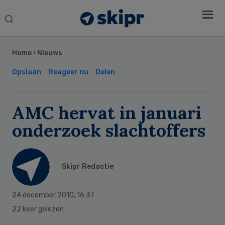
Search
this
Secondary
website
Sidebar
Home
›
Nieuws
Opslaan
Reageer nu
Delen
AMC hervat in januari
onderzoek slachtoffers
Skipr Redactie
24 december 2010
,
16:37
22 keer gelezen