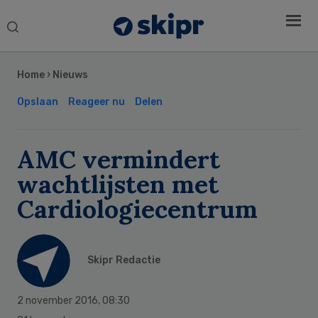
Search
this
Secondary
website
Sidebar
Home
›
Nieuws
Opslaan
Reageer nu
Delen
AMC vermindert
wachtlijsten met
Cardiologiecentrum
Skipr Redactie
2 november 2016
,
08:30