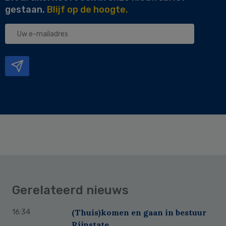
gestaan.
Blijf op de hoogte.
Uw
e-
mailadres
Gerelateerd nieuws
(Thuis)komen en gaan in bestuur
16:34
Rijnstate