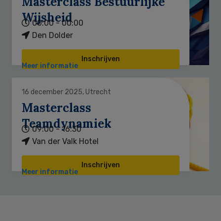
Masterclass Bestuurlijke
Wijsheid
00:00 - 00:00
Den Dolder
Inschrijven
Meer informatie
16 december 2025, Utrecht
Masterclass
Teamdynamiek
09:00 - 16:30
Van der Valk Hotel
Inschrijven
Meer informatie