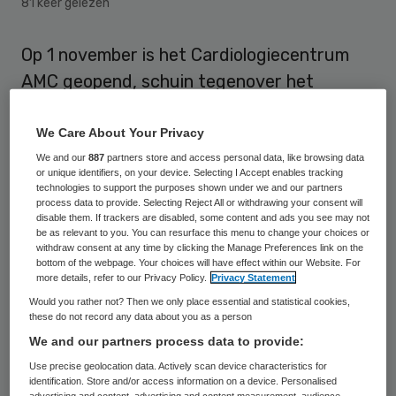
81 keer gelezen
Op 1 november is het Cardiologiecentrum
AMC geopend, schuin tegenover het
ziekenhuis. Het centrum is bedoeld voor het
bieden van zorg aan hartpatiënten die niet
We Care About Your Privacy
spoedeisend of complex is. Daardoor
We and our
887
partners store and access personal data, like browsing data
or unique identifiers, on your device. Selecting I Accept enables tracking
kunnen wachttijden in het AMC worden
technologies to support the purposes shown under we and our partners
process data to provide. Selecting Reject All or withdrawing your consent will
teruggedrongen.
disable them. If trackers are disabled, some content and ads you see may not
be as relevant to you. You can resurface this menu to change your choices or
withdraw consent at any time by clicking the Manage Preferences link on the
Dit meldt het AMC op haar website
. Het
bottom of the webpage. Your choices will have effect within our Website. For
more details, refer to our Privacy Policy.
Privacy Statement
Cardiologie Centrum AMC is een
Would you rather not? Then we only place essential and statistical cookies,
samenwerking tussen het AMC
these do not record any data about you as a person
Hartcentrum en Cardiologie Centra
We and our partners process data to provide:
Nederland (CCN).
Use precise geolocation data. Actively scan device characteristics for
identification. Store and/or access information on a device. Personalised
advertising and content, advertising and content measurement, audience