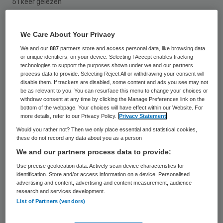
51 keer gelezen
Ze kreeg drie moties tegen zich, maar de
We Care About Your Privacy
Amersfoortse wethouder Fleur Imming
We and our
887
partners store and access personal data, like browsing data
or unique identifiers, on your device. Selecting I Accept enables tracking
(PvdA) mag blijven. Dat is de uitkomst van
technologies to support the purposes shown under we and our partners
het debat dinsdagavond over het datalek
process data to provide. Selecting Reject All or withdrawing your consent will
disable them. If trackers are disabled, some content and ads you see may not
waarbij de persoonlijke gegevens van 1900
be as relevant to you. You can resurface this menu to change your choices or
withdraw consent at any time by clicking the Manage Preferences link on the
Amersfoorters naar een onbekende werden
bottom of the webpage. Your choices will have effect within our Website. For
more details, refer to our Privacy Policy.
Privacy Statement
gemaild.
Would you rather not? Then we only place essential and statistical cookies,
these do not record any data about you as a person
Het
lek
werd tien weken geheim gehouden
We and our partners process data to provide:
en kwam alleen boven water omdat de
Use precise geolocation data. Actively scan device characteristics for
ontvanger de Autoriteit Persoonsgegevens
identification. Store and/or access information on a device. Personalised
advertising and content, advertising and content measurement, audience
had ingeschakeld.
research and services development.
List of Partners (vendors)
Imming bood vooraf aan het debat in de