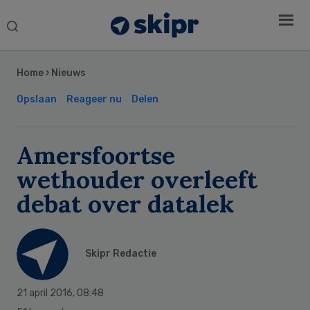
Search
this
Secondary
website
Sidebar
Home
›
Nieuws
Opslaan
Reageer nu
Delen
Amersfoortse
wethouder overleeft
debat over datalek
Skipr Redactie
21 april 2016
,
08:48