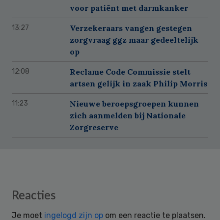
voor patiënt met darmkanker
Verzekeraars vangen gestegen
13:27
zorgvraag ggz maar gedeeltelijk
op
Reclame Code Commissie stelt
12:08
artsen gelijk in zaak Philip Morris
Nieuwe beroepsgroepen kunnen
11:23
zich aanmelden bij Nationale
Zorgreserve
Reader
Reacties
Interactions
Je moet
ingelogd zijn op
om een reactie te plaatsen.