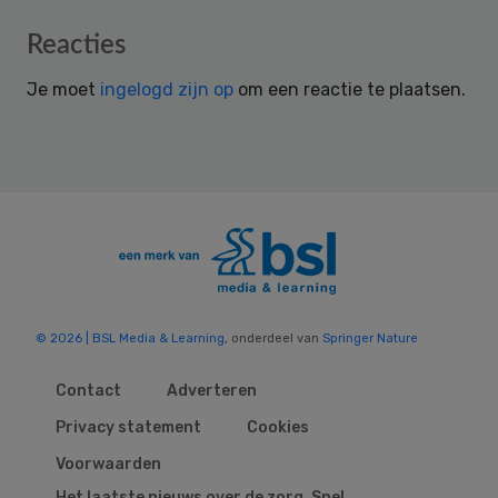
Reader
Reacties
Interactions
Je moet
ingelogd zijn op
om een reactie te plaatsen.
© 2026 | BSL Media & Learning
, onderdeel van
Springer Nature
Contact
Adverteren
Privacy statement
Cookies
Voorwaarden
Het laatste nieuws over de zorg. Snel,