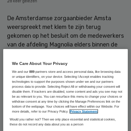
28 keer gelezen
De Amsterdamse zorgaanbieder Amsta
weerspreekt met klem te zijn terug
gekomen op het besluit om de medewerkers
van de afdeling Magnolia elders binnen de
organisatie te plaatsen.
We Care About Your Privacy
Vakbond Abvakabo FNV bracht eerder naar
We and our
889
partners store and access personal data, like browsing data
buiten dat Amsta het besluit na protesten
or unique identifiers, on your device. Selecting I Accept enables tracking
technologies to support the purposes shown under we and our partners
van het personeel had terug gedraaid. Bij
process data to provide. Selecting Reject All or withdrawing your consent will
disable them. If trackers are disabled, some content and ads you see may not
wijze van protest gingen medewerkers van
be as relevant to you. You can resurface this menu to change your choices or
de afdeling Magnolia vorige week in hun
withdraw consent at any time by clicking the Manage Preferences link on the
bottom of the webpage. Your choices will have effect within our Website. For
vrije tijd de afdeling op om te laten zien zij
more details, refer to our Privacy Policy.
Privacy Statement
hun bewoners niet in de steek willen laten.
Would you rather not? Then we only place essential and statistical cookies,
these do not record any data about you as a person
Ze hadden verwenpakketten bij zich voor