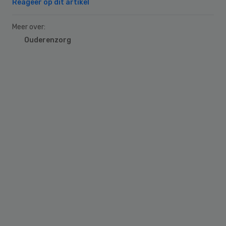
Reageer op dit artikel
Meer over:
Ouderenzorg
Primary
Sidebar