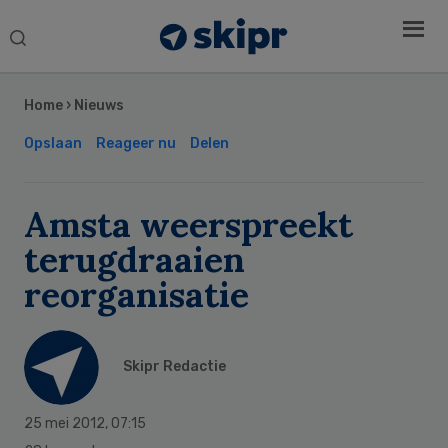
Search
this
Secondary
website
Sidebar
Home
›
Nieuws
Opslaan
Reageer nu
Delen
Amsta weerspreekt
terugdraaien
reorganisatie
Skipr Redactie
25 mei 2012
,
07:15