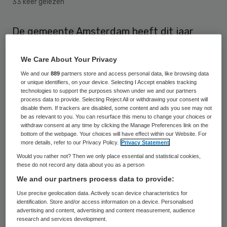
33 keer gelezen
De gemeente Amsterdam heeft dit jaar
ruim 5,2 miljoen euro te veel uitbetaald aan
We Care About Your Privacy
diverse instellingen, waaronder ruim 4,7
We and our
889
partners store and access personal data, like browsing data
miljoen euro aan een zorginstelling. Het
or unique identifiers, on your device. Selecting I Accept enables tracking
gaat om dubbele betalingen die per ongeluk
technologies to support the purposes shown under we and our partners
process data to provide. Selecting Reject All or withdrawing your consent will
zijn uitgevoerd, schrijft het college van
disable them. If trackers are disabled, some content and ads you see may not
be as relevant to you. You can resurface this menu to change your choices or
burgemeester en wethouders in een brief
withdraw consent at any time by clicking the Manage Preferences link on the
bottom of the webpage. Your choices will have effect within our Website. For
aan de gemeenteraad, volgens het Parool.
more details, refer to our Privacy Policy.
Privacy Statement
Would you rather not? Then we only place essential and statistical cookies,
De zorginstelling, waarvan de naam niet
these do not record any data about you as a person
bekend is gemaakt, heeft het te veel
We and our partners process data to provide:
ontvangen bedrag inmiddels teruggegeven.
Use precise geolocation data. Actively scan device characteristics for
identification. Store and/or access information on a device. Personalised
Het gaat verder om nog twee dubbele
advertising and content, advertising and content measurement, audience
research and services development.
betalingen. Aan de afdeling Re-integratie en