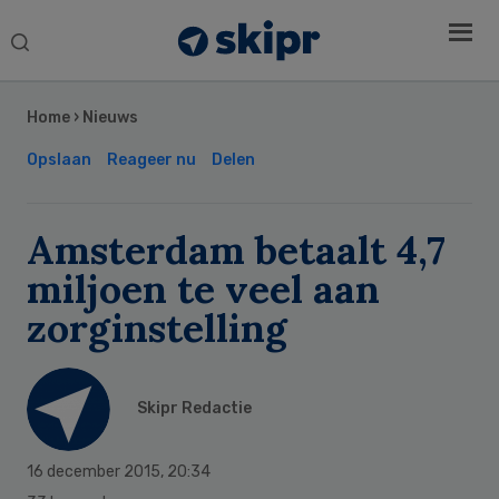
Search
this
Secondary
website
Sidebar
Home
›
Nieuws
Opslaan
Reageer nu
Delen
Amsterdam betaalt 4,7
miljoen te veel aan
zorginstelling
Skipr Redactie
16 december 2015
,
20:34