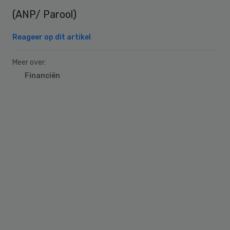
(ANP/ Parool)
Reageer op dit artikel
Meer over:
Financiën
Primary
Sidebar